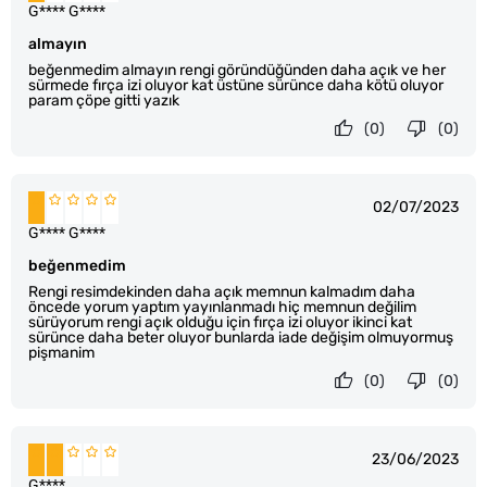
G**** G****
almayın
beğenmedim almayın rengi göründüğünden daha açık ve her
sürmede fırça izi oluyor kat üstüne sürünce daha kötü oluyor
param çöpe gitti yazık
(0)
(0)
02/07/2023
G**** G****
beğenmedim
Rengi resimdekinden daha açık memnun kalmadım daha
öncede yorum yaptım yayınlanmadı hiç memnun değilim
sürüyorum rengi açık olduğu için fırça izi oluyor ikinci kat
sürünce daha beter oluyor bunlarda iade değişim olmuyormuş
pişmanim
(0)
(0)
23/06/2023
G****