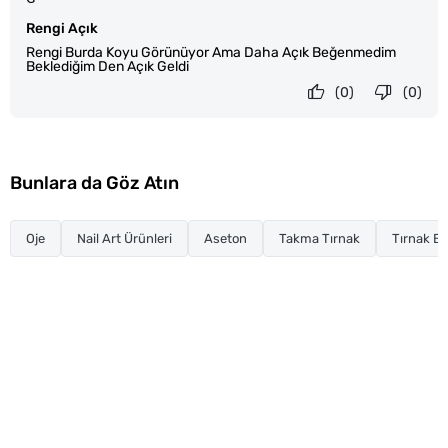
Rengi Açık
Rengi Burda Koyu Görünüyor Ama Daha Açık Beğenmedim
Beklediğim Den Açık Geldi
(0)
(0)
Bunlara da Göz Atın
Oje
Nail Art Ürünleri
Aseton
Takma Tırnak
Tırnak Ba