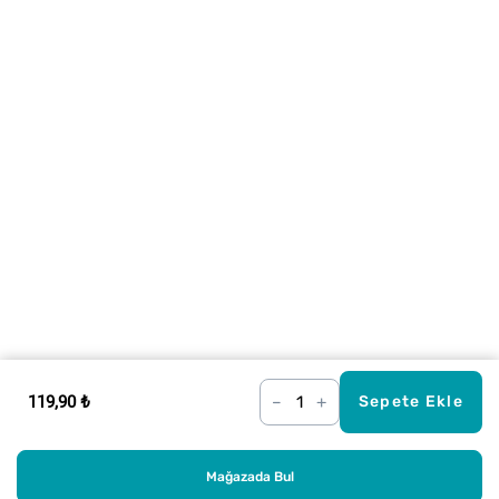
119,90 ₺
–
+
Sepete Ekle
Mağazada Bul