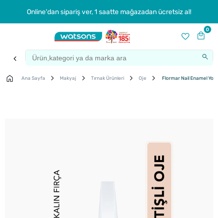
Online'dan sipariş ver, 1 saatte mağazadan ücretsiz al!
0
Ana Sayfa
Makyaj
Tırnak Ürünleri
Oje
Flormar Nail Enamel Yoğu