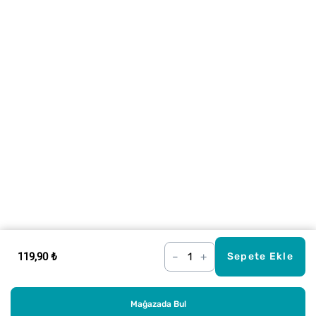
119,90 ₺
–
+
Sepete Ekle
Mağazada Bul