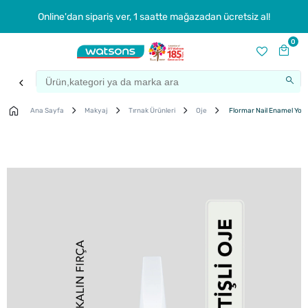
Online'dan sipariş ver, 1 saatte mağazadan ücretsiz al!
0
Ana Sayfa
Makyaj
Tırnak Ürünleri
Oje
Flormar Nail Enamel Yoğu