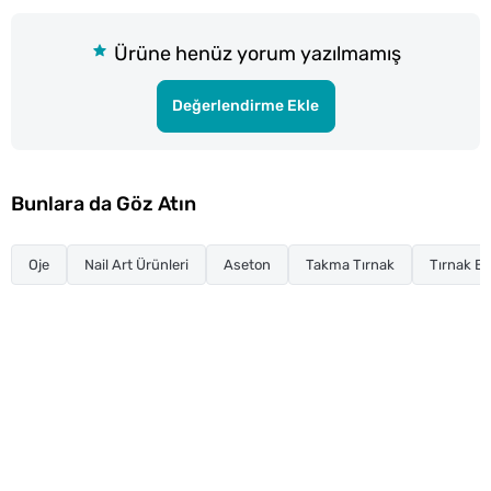
Ürüne henüz yorum yazılmamış
Değerlendirme Ekle
Bunlara da Göz Atın
Oje
Nail Art Ürünleri
Aseton
Takma Tırnak
Tırnak Ba