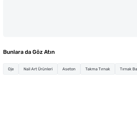
Bunlara da Göz Atın
Oje
Nail Art Ürünleri
Aseton
Takma Tırnak
Tırnak Ba