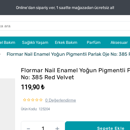
Online'dan sipariş ver, 1 saatte mağazadan ücretsiz al!
sel Bakım
Sağlıklı Yaşam
Erkek Bakım
Parfüm
Aksesuar
Flormar Nail Enamel Yoğun Pigmentli Parlak Oje No: 385 
Flormar Nail Enamel Yoğun Pigmentli P
No: 385 Red Velvet
119,90 ₺
0 Değerlendirme
Ürün Kodu
125204
–
+
Sepete Ekle