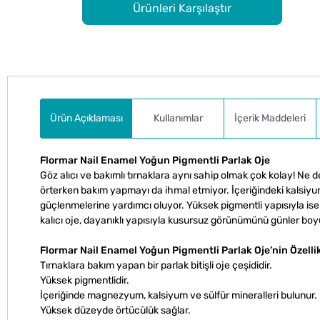
Ürünleri Karşılaştır
Ürün Açıklaması
Kullanımlar
İçerik Maddeleri
Flormar Nail Enamel Yoğun Pigmentli Parlak Oje
Göz alıcı ve bakımlı tırnaklara aynı sahip olmak çok kolay! Ne d
örterken bakım yapmayı da ihmal etmiyor. İçeriğindeki kalsiyu
güçlenmelerine yardımcı oluyor. Yüksek pigmentli yapısıyla ise 
kalıcı oje, dayanıklı yapısıyla kusursuz görünümünü günler bo
Flormar Nail Enamel Yoğun Pigmentli Parlak Oje’nin Özellik
Tırnaklara bakım yapan bir parlak bitişli oje çeşididir.
Yüksek pigmentlidir.
İçeriğinde magnezyum, kalsiyum ve sülfür mineralleri bulunur.
Yüksek düzeyde örtücülük sağlar.