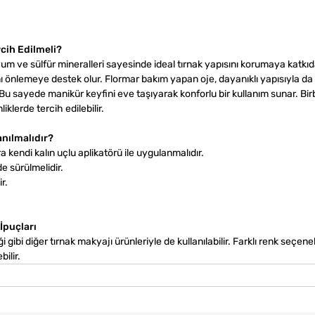
cih Edilmeli?
um ve sülfür mineralleri sayesinde ideal tırnak yapısını korumaya katkıd
ını önlemeye destek olur. Flormar bakım yapan oje, dayanıklı yapısıyla d
 sayede manikür keyfini eve taşıyarak konforlu bir kullanım sunar. Bir
klerde tercih edilebilir.
anılmalıdır?
a kendi kalın uçlu aplikatörü ile uygulanmalıdır.
e sürülmelidir.
r.
İpuçları
i gibi diğer tırnak makyajı ürünleriyle de kullanılabilir. Farklı renk seçene
ilir.