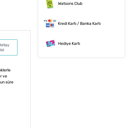
Watsons Club
Kredi Kartı / Banka Kartı
Hediye Kartı
Detay
isi
nklerle
r ve
zun süre