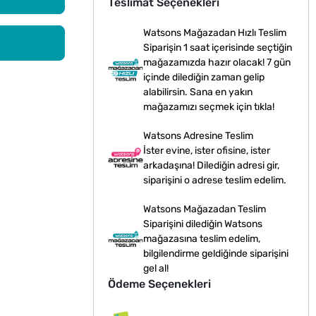
Teslimat Seçenekleri
Watsons Mağazadan Hızlı Teslim
Siparişin 1 saat içerisinde seçtiğin
mağazamızda hazır olacak! 7 gün
içinde dilediğin zaman gelip
alabilirsin. Sana en yakın
mağazamızı seçmek için tıkla!
Watsons Adresine Teslim
İster evine, ister ofisine, ister
arkadaşına! Dilediğin adresi gir,
siparişini o adrese teslim edelim.
Watsons Mağazadan Teslim
Siparişini dilediğin Watsons
mağazasına teslim edelim,
bilgilendirme geldiğinde siparişini
gel al!
Ödeme Seçenekleri