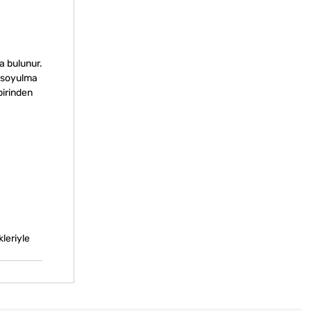
a bulunur.
a soyulma
birinden
kleriyle