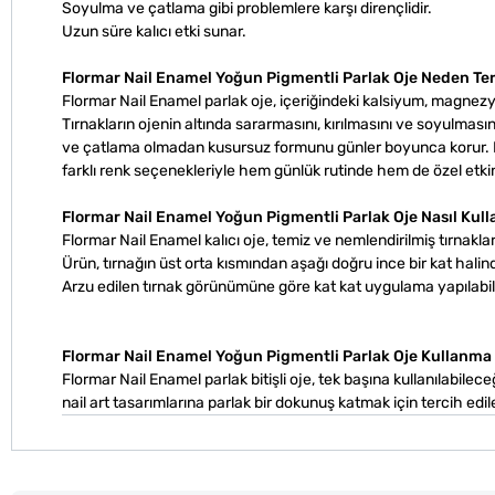
Soyulma ve çatlama gibi problemlere karşı dirençlidir.
Uzun süre kalıcı etki sunar.
Flormar Nail Enamel Yoğun Pigmentli Parlak Oje Neden Ter
Flormar Nail Enamel parlak oje, içeriğindeki kalsiyum, magnezy
Tırnakların ojenin altında sararmasını, kırılmasını ve soyulmas
ve çatlama olmadan kusursuz formunu günler boyunca korur. Bu
farklı renk seçenekleriyle hem günlük rutinde hem de özel etkinli
Flormar Nail Enamel Yoğun Pigmentli Parlak Oje Nasıl Kull
Flormar Nail Enamel kalıcı oje, temiz ve nemlendirilmiş tırnaklar
Ürün, tırnağın üst orta kısmından aşağı doğru ince bir kat halind
Arzu edilen tırnak görünümüne göre kat kat uygulama yapılabili
Flormar Nail Enamel Yoğun Pigmentli Parlak Oje Kullanma 
Flormar Nail Enamel parlak bitişli oje, tek başına kullanılabileceğ
nail art tasarımlarına parlak bir dokunuş katmak için tercih edileb