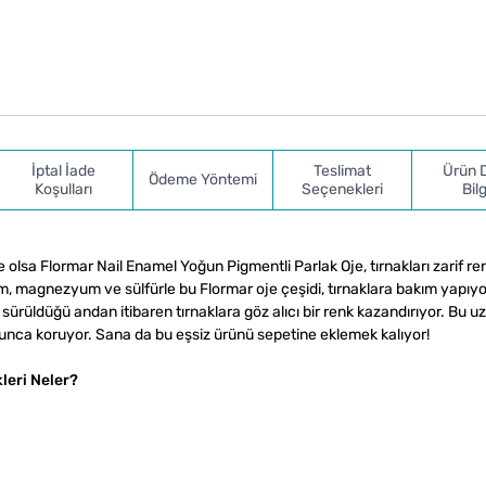
İptal İade
Teslimat
Ürün 
Ödeme Yöntemi
Koşulları
Seçenekleri
Bilg
e olsa Flormar Nail Enamel Yoğun Pigmentli Parlak Oje, tırnakları zarif re
m, magnezyum ve sülfürle bu Flormar oje çeşidi, tırnaklara bakım yapıyo
sürüldüğü andan itibaren tırnaklara göz alıcı bir renk kazandırıyor. Bu u
yunca koruyor. Sana da bu eşsiz ürünü sepetine eklemek kalıyor!
leri Neler?