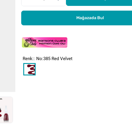
Mağazada Bul
Renk:
No:385 Red Velvet