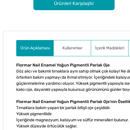
Ürünleri Karşılaştır
Ürün Açıklaması
Kullanımlar
İçerik Maddeleri
Flormar Nail Enamel Yoğun Pigmentli Parlak Oje
Göz alıcı ve bakımlı tırnaklara aynı sahip olmak çok kolay! Ne d
örterken bakım yapmayı da ihmal etmiyor. İçeriğindeki kalsiyu
güçlenmelerine yardımcı oluyor. Yüksek pigmentli yapısıyla ise 
kalıcı oje, dayanıklı yapısıyla kusursuz görünümünü günler bo
Flormar Nail Enamel Yoğun Pigmentli Parlak Oje’nin Özellik
Tırnaklara bakım yapan bir parlak bitişli oje çeşididir.
Yüksek pigmentlidir.
İçeriğinde magnezyum, kalsiyum ve sülfür mineralleri bulunur.
Yüksek düzeyde örtücülük sağlar.