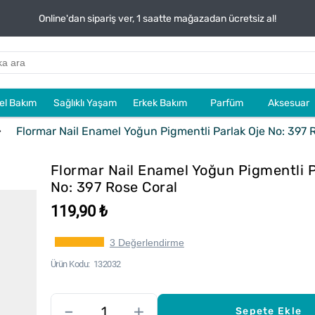
Online'dan sipariş ver, 1 saatte mağazadan ücretsiz al!
sel Bakım
Sağlıklı Yaşam
Erkek Bakım
Parfüm
Aksesuar
Flormar Nail Enamel Yoğun Pigmentli Parlak Oje No: 397 
Flormar Nail Enamel Yoğun Pigmentli P
No: 397 Rose Coral
119,90 ₺
3 Değerlendirme
Ürün Kodu
132032
–
+
Sepete Ekle