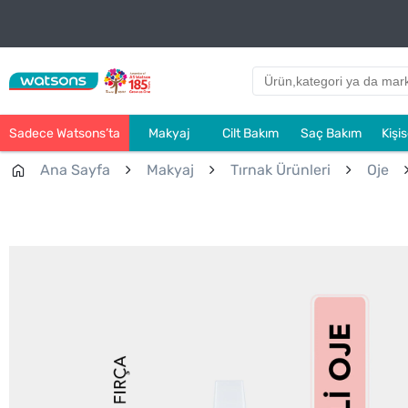
Sadece Watsons’ta
Makyaj
Cilt Bakım
Saç Bakım
Kişi
Ana Sayfa
Makyaj
Tırnak Ürünleri
Oje