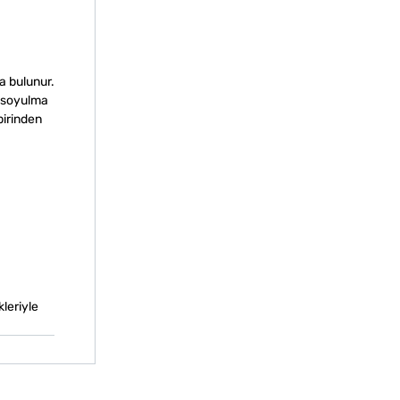
a bulunur.
a soyulma
birinden
kleriyle