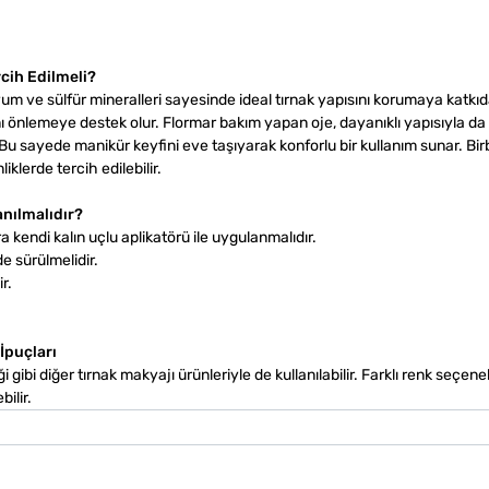
cih Edilmeli?
um ve sülfür mineralleri sayesinde ideal tırnak yapısını korumaya katkıd
ını önlemeye destek olur. Flormar bakım yapan oje, dayanıklı yapısıyla d
 sayede manikür keyfini eve taşıyarak konforlu bir kullanım sunar. Bir
klerde tercih edilebilir.
anılmalıdır?
a kendi kalın uçlu aplikatörü ile uygulanmalıdır.
e sürülmelidir.
r.
İpuçları
i gibi diğer tırnak makyajı ürünleriyle de kullanılabilir. Farklı renk seçene
ilir.