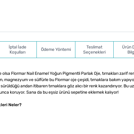
İptal İade
Teslimat
Ürün 
Ödeme Yöntemi
Koşulları
Seçenekleri
Bilg
e olsa Flormar Nail Enamel Yoğun Pigmentli Parlak Oje, tırnakları zarif re
m, magnezyum ve sülfürle bu Flormar oje çeşidi, tırnaklara bakım yapıyo
sürüldüğü andan itibaren tırnaklara göz alıcı bir renk kazandırıyor. Bu u
yunca koruyor. Sana da bu eşsiz ürünü sepetine eklemek kalıyor!
leri Neler?