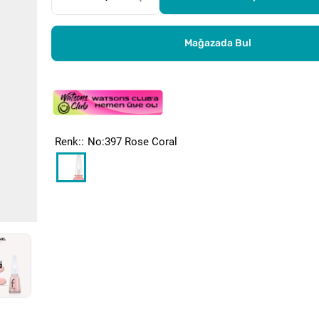
Mağazada Bul
Renk:
No:397 Rose Coral