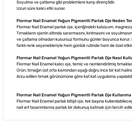
Soyulma ve çatlama gibi problemlere karşı dirençlidir.
Uzun süre kalıcı etki sunar.
Flormar Nail Enamel Yoğun Pigmentli Parlak Oje Neden Ter
Flormar Nail Enamel parlak oje, içeriğindeki kalsiyum, magnezy
Tırnakların ojenin altında sararmasını, kırılmasını ve soyulmas
ve çatlama olmadan kusursuz formunu günler boyunca korur. Bu
farklı renk seçenekleriyle hem günlük rutinde hem de özel etkinli
Flormar Nail Enamel Yoğun Pigmentli Parlak Oje Nasıl Kull
Flormar Nail Enamel kalıcı oje, temiz ve nemlendirilmiş tırnaklar
Ürün, tırnağın üst orta kısmından aşağı doğru ince bir kat halind
Arzu edilen tırnak görünümüne göre kat kat uygulama yapılabili
Flormar Nail Enamel Yoğun Pigmentli Parlak Oje Kullanma 
Flormar Nail Enamel parlak bitişli oje, tek başına kullanılabileceğ
nail art tasarımlarına parlak bir dokunuş katmak için tercih edileb