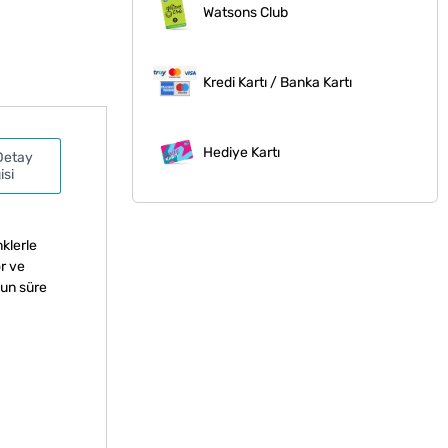
Watsons Club
Kredi Kartı / Banka Kartı
Hediye Kartı
Detay
isi
nklerle
r ve
zun süre