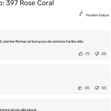
o: 397 Rose Coral
Yeniden Eskiye
şli, üzerine flormar jel koruyucu da sürünce harika oldu
(1)
(0)
(0)
(0)
ürünce jel oje gibi oluyor