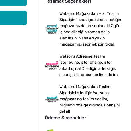
Teslimat Seçenekleri
Watsons Mağazadan Hızlı Teslim
Siparişin 1 saat içerisinde seçtiğin
mağazamızda hazır olacak! 7 gün
içinde dilediğin zaman gelip
alabilirsin. Sana en yakın
mağazamızı seçmek için tıkla!
Watsons Adresine Teslim
İster evine, ister ofisine, ister
arkadaşına! Dilediğin adresi gir,
siparişini o adrese teslim edelim.
Watsons Mağazadan Teslim
Siparişini dilediğin Watsons
mağazasına teslim edelim,
bilgilendirme geldiğinde siparişini
gel al!
Ödeme Seçenekleri