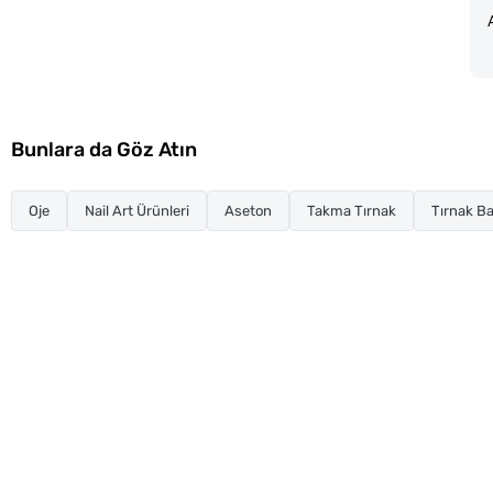
Bunlara da Göz Atın
Oje
Nail Art Ürünleri
Aseton
Takma Tırnak
Tırnak Ba