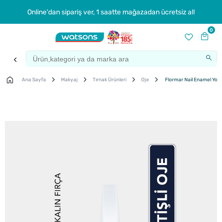
Online'dan sipariş ver, 1 saatte mağazadan ücretsiz al!
0
Ana Sayfa
Makyaj
Tırnak Ürünleri
Oje
Flormar Nail Enamel Yoğu