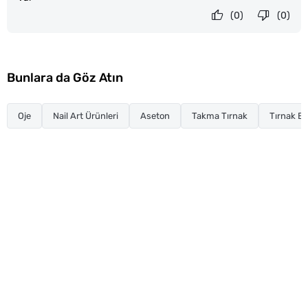
(0)
(0)
Bunlara da Göz Atın
Oje
Nail Art Ürünleri
Aseton
Takma Tırnak
Tırnak Ba