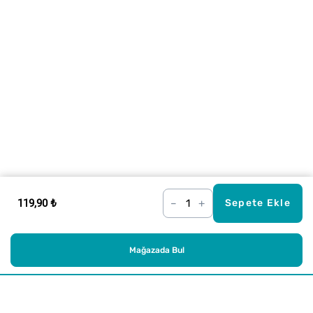
119,90 ₺
–
+
Sepete Ekle
Mağazada Bul