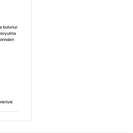
a bulunur.
a soyulma
birinden
kleriyle