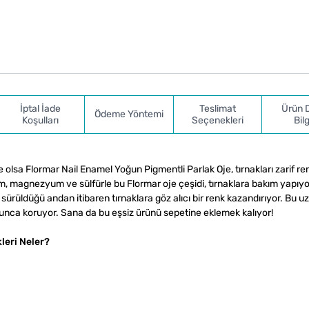
İptal İade
Teslimat
Ürün 
Ödeme Yöntemi
Koşulları
Seçenekleri
Bilg
e olsa Flormar Nail Enamel Yoğun Pigmentli Parlak Oje, tırnakları zarif re
m, magnezyum ve sülfürle bu Flormar oje çeşidi, tırnaklara bakım yapıyo
sürüldüğü andan itibaren tırnaklara göz alıcı bir renk kazandırıyor. Bu u
yunca koruyor. Sana da bu eşsiz ürünü sepetine eklemek kalıyor!
leri Neler?