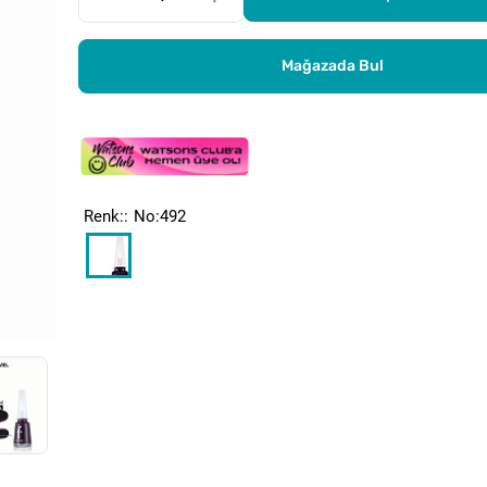
Mağazada Bul
Renk:
No:492