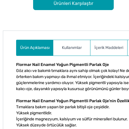
Ürünleri Karşılaştır
Ürün Açıklaması
Kullanımlar
İçerik Maddeleri
Flormar Nail Enamel Yoğun Pigmentli Parlak Oje
Göz alıcı ve bakımlı tırnaklara aynı sahip olmak çok kolay! Ne d
örterken bakım yapmayı da ihmal etmiyor. İçeriğindeki kalsiyu
güçlenmelerine yardımcı oluyor. Yüksek pigmentli yapısıyla ise 
kalıcı oje, dayanıklı yapısıyla kusursuz görünümünü günler bo
Flormar Nail Enamel Yoğun Pigmentli Parlak Oje’nin Özellik
Tırnaklara bakım yapan bir parlak bitişli oje çeşididir.
Yüksek pigmentlidir.
İçeriğinde magnezyum, kalsiyum ve sülfür mineralleri bulunur.
Yüksek düzeyde örtücülük sağlar.