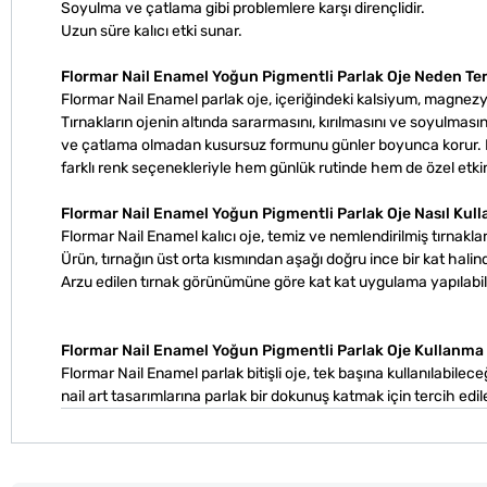
Soyulma ve çatlama gibi problemlere karşı dirençlidir.
Uzun süre kalıcı etki sunar.
Flormar Nail Enamel Yoğun Pigmentli Parlak Oje Neden Ter
Flormar Nail Enamel parlak oje, içeriğindeki kalsiyum, magnezy
Tırnakların ojenin altında sararmasını, kırılmasını ve soyulmas
ve çatlama olmadan kusursuz formunu günler boyunca korur. Bu
farklı renk seçenekleriyle hem günlük rutinde hem de özel etkinli
Flormar Nail Enamel Yoğun Pigmentli Parlak Oje Nasıl Kull
Flormar Nail Enamel kalıcı oje, temiz ve nemlendirilmiş tırnaklar
Ürün, tırnağın üst orta kısmından aşağı doğru ince bir kat halind
Arzu edilen tırnak görünümüne göre kat kat uygulama yapılabili
Flormar Nail Enamel Yoğun Pigmentli Parlak Oje Kullanma 
Flormar Nail Enamel parlak bitişli oje, tek başına kullanılabileceğ
nail art tasarımlarına parlak bir dokunuş katmak için tercih edileb