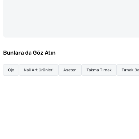
Bunlara da Göz Atın
Oje
Nail Art Ürünleri
Aseton
Takma Tırnak
Tırnak Ba