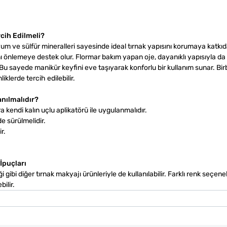
cih Edilmeli?
um ve sülfür mineralleri sayesinde ideal tırnak yapısını korumaya katkıd
ını önlemeye destek olur. Flormar bakım yapan oje, dayanıklı yapısıyla d
 sayede manikür keyfini eve taşıyarak konforlu bir kullanım sunar. Bir
klerde tercih edilebilir.
anılmalıdır?
a kendi kalın uçlu aplikatörü ile uygulanmalıdır.
e sürülmelidir.
r.
İpuçları
i gibi diğer tırnak makyajı ürünleriyle de kullanılabilir. Farklı renk seçene
ilir.