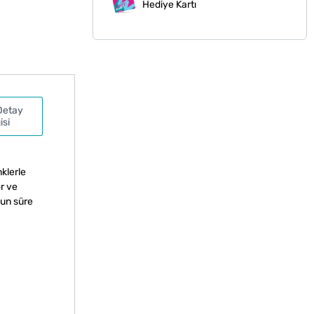
Hediye Kartı
Detay
isi
nklerle
r ve
zun süre