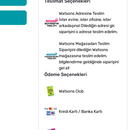
Teslimat Seçenekleri
Watsons Adresine Teslim
İster evine, ister ofisine, ister
arkadaşına! Dilediğin adresi gir,
siparişini o adrese teslim edelim.
Watsons Mağazadan Teslim
Siparişini dilediğin Watsons
mağazasına teslim edelim,
bilgilendirme geldiğinde siparişini
gel al!
Ödeme Seçenekleri
Watsons Club
Kredi Kartı / Banka Kartı