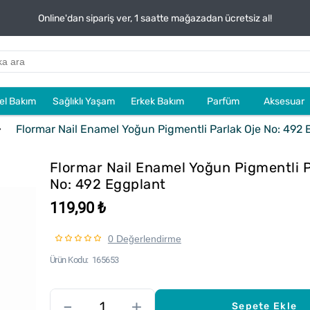
Online'dan sipariş ver, 1 saatte mağazadan ücretsiz al!
sel Bakım
Sağlıklı Yaşam
Erkek Bakım
Parfüm
Aksesuar
Flormar Nail Enamel Yoğun Pigmentli Parlak Oje No: 492 
Flormar Nail Enamel Yoğun Pigmentli P
No: 492 Eggplant
119,90 ₺
0 Değerlendirme
Ürün Kodu
165653
–
+
Sepete Ekle