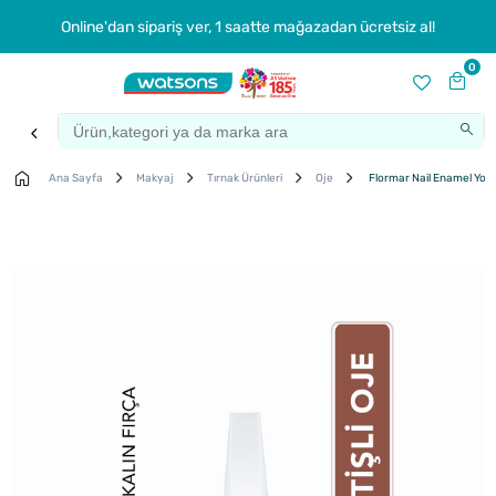
Online'dan sipariş ver, 1 saatte mağazadan ücretsiz al!
0
Ana Sayfa
Makyaj
Tırnak Ürünleri
Oje
Flormar Nail Enamel Yoğun