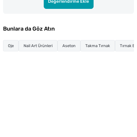
Değerlendirme Ekle
Bunlara da Göz Atın
Oje
Nail Art Ürünleri
Aseton
Takma Tırnak
Tırnak Ba