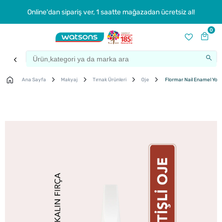
Online'dan sipariş ver, 1 saatte mağazadan ücretsiz al!
0
Ana Sayfa
Makyaj
Tırnak Ürünleri
Oje
Flormar Nail Enamel Yoğu