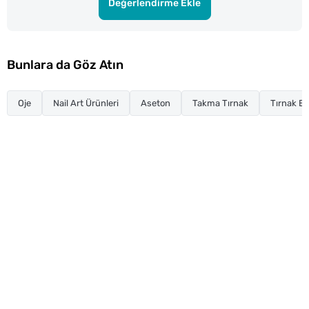
Değerlendirme Ekle
Bunlara da Göz Atın
Oje
Nail Art Ürünleri
Aseton
Takma Tırnak
Tırnak Ba