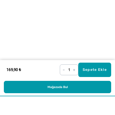
169,90 ₺
–
+
Sepete Ekle
Mağazada Bul