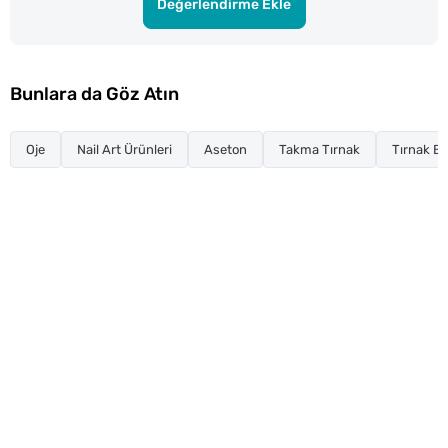
Değerlendirme Ekle
Bunlara da Göz Atın
Oje
Nail Art Ürünleri
Aseton
Takma Tırnak
Tırnak Ba