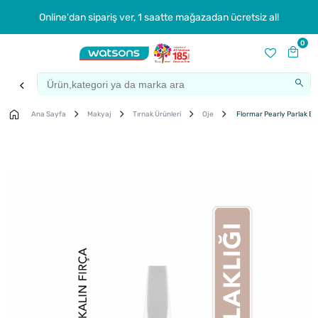
Online'dan sipariş ver, 1 saatte mağazadan ücretsiz al!
0
Ana Sayfa
Makyaj
Tırnak Ürünleri
Oje
Flormar Pearly Parlak Bit