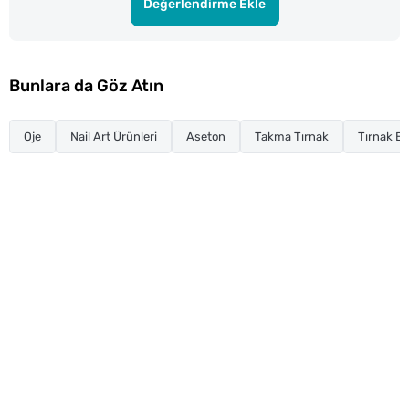
Değerlendirme Ekle
Bunlara da Göz Atın
Oje
Nail Art Ürünleri
Aseton
Takma Tırnak
Tırnak Ba