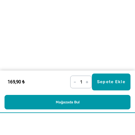
169,90 ₺
–
+
Sepete Ekle
Mağazada Bul