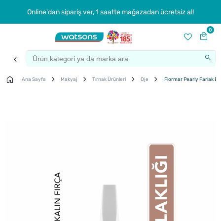
Online'dan sipariş ver, 1 saatte mağazadan ücretsiz al!
0
Ana Sayfa
Makyaj
Tırnak Ürünleri
Oje
Flormar Pearly Parlak Bit