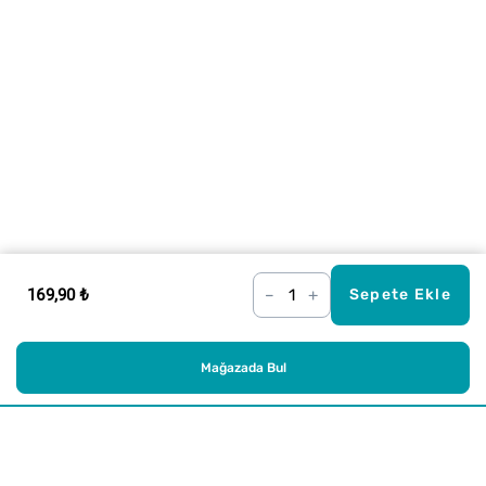
169,90 ₺
–
+
Sepete Ekle
Mağazada Bul