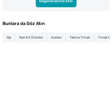
Değerlendirme Ekle
Bunlara da Göz Atın
Oje
Nail Art Ürünleri
Aseton
Takma Tırnak
Tırnak Ba