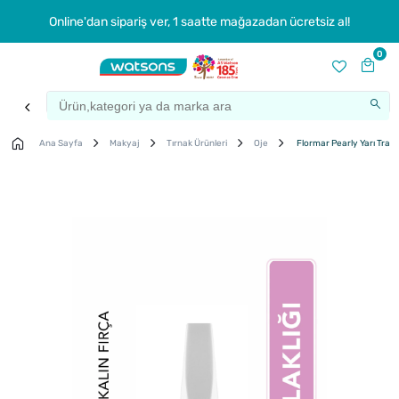
Online'dan sipariş ver, 1 saatte mağazadan ücretsiz al!
0
Ana Sayfa
Makyaj
Tırnak Ürünleri
Oje
Flormar Pearly Yarı Transp