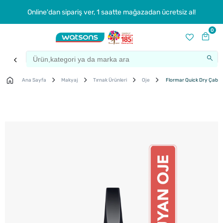
Online'dan sipariş ver, 1 saatte mağazadan ücretsiz al!
0
Ana Sayfa
Makyaj
Tırnak Ürünleri
Oje
Flormar Quick Dry Çabuk