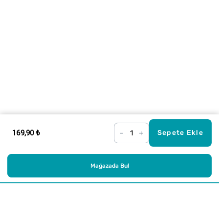
169,90 ₺
–
+
Sepete Ekle
Mağazada Bul