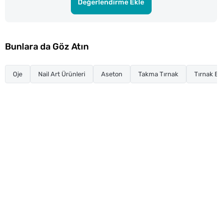
Değerlendirme Ekle
Bunlara da Göz Atın
Oje
Nail Art Ürünleri
Aseton
Takma Tırnak
Tırnak Ba