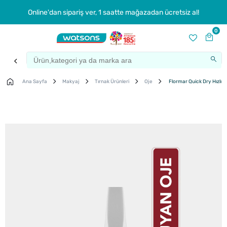
Online'dan sipariş ver, 1 saatte mağazadan ücretsiz al!
0
Ana Sayfa
Makyaj
Tırnak Ürünleri
Oje
Flormar Quick Dry Hızlı Ku