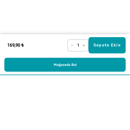
169,90 ₺
–
+
Sepete Ekle
Mağazada Bul
Alışveriş