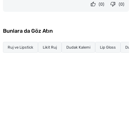
(0)
(0)
Bunlara da Göz Atın
Ruj ve Lipstick
Likit Ruj
Dudak Kalemi
Lip Gloss
Dud