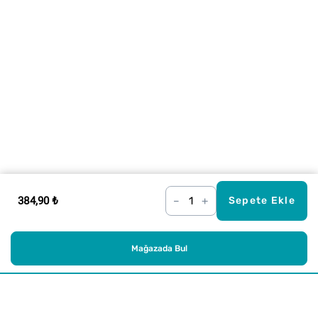
384,90 ₺
–
+
Sepete Ekle
Mağazada Bul