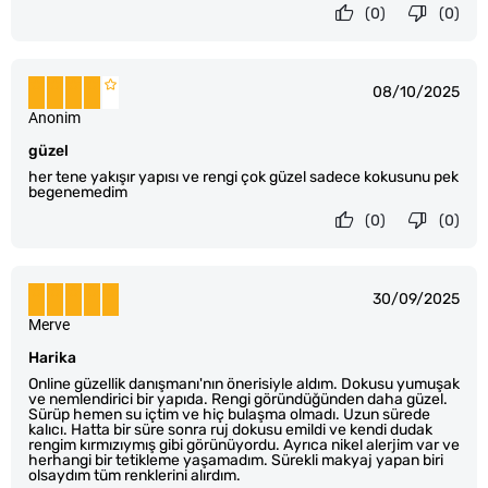
(0)
(0)
08/10/2025
Anonim
güzel
her tene yakışır yapısı ve rengi çok güzel sadece kokusunu pek
begenemedim
(0)
(0)
30/09/2025
Merve
Harika
Online güzellik danışmanı'nın önerisiyle aldım. Dokusu yumuşak
ve nemlendirici bir yapıda. Rengi göründüğünden daha güzel.
Sürüp hemen su içtim ve hiç bulaşma olmadı. Uzun sürede
kalıcı. Hatta bir süre sonra ruj dokusu emildi ve kendi dudak
rengim kırmızıymış gibi görünüyordu. Ayrıca nikel alerjim var ve
herhangi bir tetikleme yaşamadım. Sürekli makyaj yapan biri
olsaydım tüm renklerini alırdım.