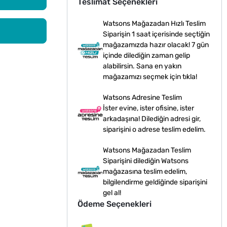
Teslimat Seçenekleri
Watsons Mağazadan Hızlı Teslim
Siparişin 1 saat içerisinde seçtiğin
mağazamızda hazır olacak! 7 gün
içinde dilediğin zaman gelip
alabilirsin. Sana en yakın
mağazamızı seçmek için tıkla!
Watsons Adresine Teslim
İster evine, ister ofisine, ister
arkadaşına! Dilediğin adresi gir,
siparişini o adrese teslim edelim.
Watsons Mağazadan Teslim
Siparişini dilediğin Watsons
mağazasına teslim edelim,
bilgilendirme geldiğinde siparişini
gel al!
Ödeme Seçenekleri