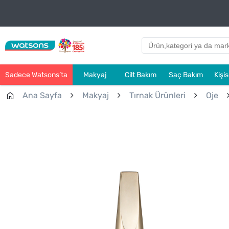
Sadece Watsons’ta
Makyaj
Cilt Bakım
Saç Bakım
Kişi
Ana Sayfa
Makyaj
Tırnak Ürünleri
Oje