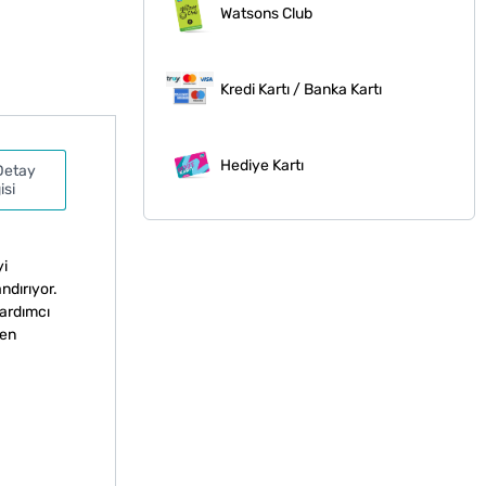
Watsons Club
Kredi Kartı / Banka Kartı
Hediye Kartı
Detay
isi
yi
ndırıyor.
yardımcı
men