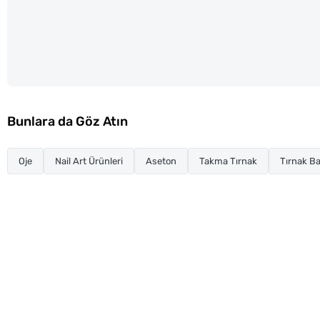
Bunlara da Göz Atın
Oje
Nail Art Ürünleri
Aseton
Takma Tırnak
Tırnak Ba