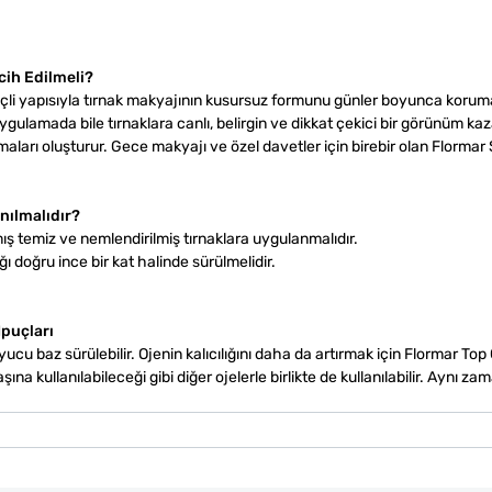
cih Edilmeli?
çli yapısıyla tırnak makyajının kusursuz formunu günler boyunca koru
lamada bile tırnaklara canlı, belirgin ve dikkat çekici bir görünüm kaza
ımaları oluşturur. Gece makyajı ve özel davetler için birebir olan Flormar 
nılmalıdır?
 temiz ve nemlendirilmiş tırnaklara uygulanmalıdır.
ı doğru ince bir kat halinde sürülmelidir.
İpuçları
cu baz sürülebilir. Ojenin kalıcılığını daha da artırmak için Flormar Top
na kullanılabileceği gibi diğer ojelerle birlikte de kullanılabilir. Aynı z