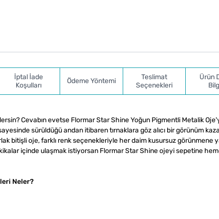
İptal İade
Teslimat
Ürün 
Ödeme Yöntemi
Koşulları
Seçenekleri
Bilg
 dersin? Cevabın evetse Flormar Star Shine Yoğun Pigmentli Metalik Oje'
ayesinde sürüldüğü andan itibaren tırnaklara göz alıcı bir görünüm kaza
arlak bitişli oje, farklı renk seçenekleriyle her daim kusursuz görünmene 
akikalar içinde ulaşmak istiyorsan Flormar Star Shine ojeyi sepetine he
leri Neler?