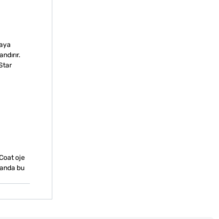
maya
ndırır.
Star
 Coat oje
amanda bu