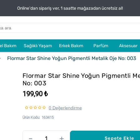
Online'dan sipariş ver, 1 saatte mağazadan ücretsiz al!
sel Bakım
Sağlıklı Yaşam
Erkek Bakım
Parfüm
Aksesuar
Flormar Star Shine Yoğun Pigmentli Metalik Oje No: 003
Flormar Star Shine Yoğun Pigmentli Me
No: 003
199,90 ₺
0 Değerlendirme
Ürün Kodu
163415
–
+
Sepete Ekle