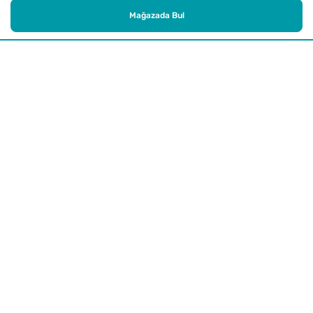
Mağazada Bul
Alışveriş
Kurumsal
Watsons Club
Yardım