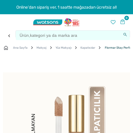
Online'dan sipariş ver, 1 saatte mağazadan ücretsiz al!
0
Ana Sayfa
Makyaj
Yüz Makyajı
Kapatıcılar
Flormar Stay Perfect