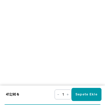
412,90 ₺
–
+
Sepete Ekle