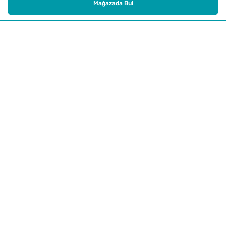
Mağazada Bul
Alışveriş
Kurumsal
Watsons Club
Yardım
Yasal