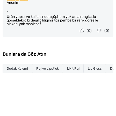
Anonim
.
Ürün yapısı ve kalitesinden şüphem yok ama rengi asla
görseldeki gibi değil bildiğiniz toz pembe bir renk görselle
alakası yok maalesef
(0)
(0)
Bunlara da Göz Atın
Dudak Kalemi
Ruj ve Lipstick
Likit Ruj
Lip Gloss
Dud