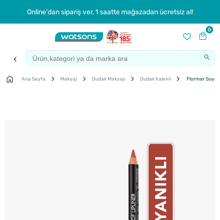
Online'dan sipariş ver, 1 saatte mağazadan ücretsiz al!
0
Ana Sayfa
Makyaj
Dudak Makyajı
Dudak Kalemi
Flormar Suya D