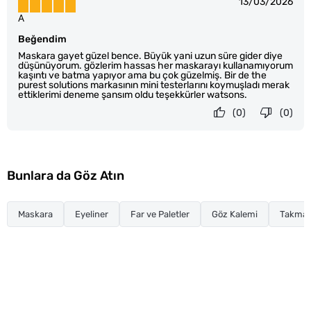
13/03/2026
A
Beğendim
Maskara gayet güzel bence. Büyük yani uzun süre gider diye
düşünüyorum. gözlerim hassas her maskarayı kullanamıyorum
kaşıntı ve batma yapıyor ama bu çok güzelmiş. Bir de the
purest solutions markasının mini testerlarını koymuşladı merak
ettiklerimi deneme şansım oldu teşekkürler watsons.
(0)
(0)
Bunlara da Göz Atın
Maskara
Eyeliner
Far ve Paletler
Göz Kalemi
Takma K