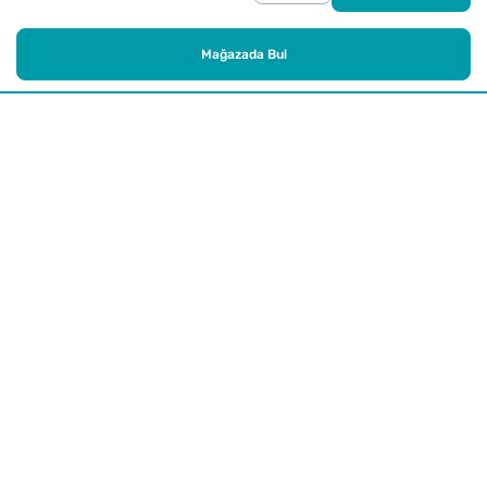
Mağazada Bul
Alışveriş
Kurumsal
Watsons Club
Yardım