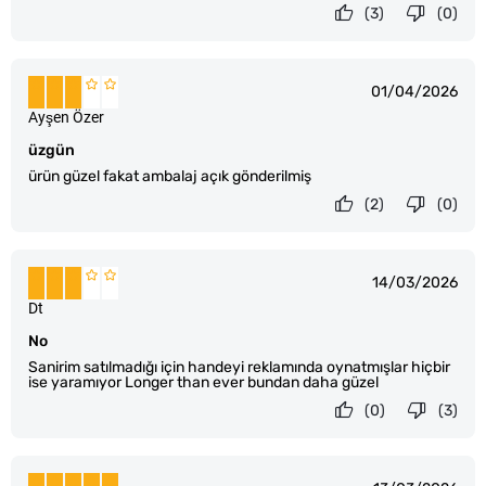
(3)
(0)
01/04/2026
Ayşen Özer
üzgün
ürün güzel fakat ambalaj açık gönderilmiş
(2)
(0)
14/03/2026
Dt
No
Sanirim satılmadığı için handeyi reklamında oynatmışlar hiçbir
ise yaramıyor Longer than ever bundan daha güzel
(0)
(3)