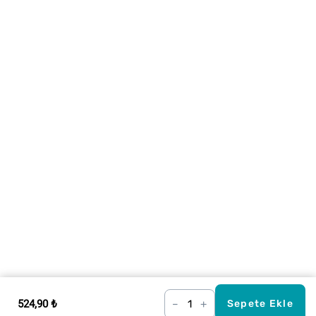
524,90 ₺
–
+
Sepete Ekle