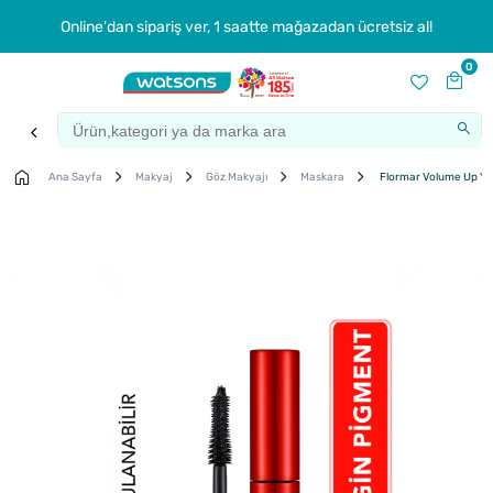
Online'dan sipariş ver, 1 saatte mağazadan ücretsiz al!
0
Ana Sayfa
Makyaj
Göz Makyajı
Maskara
Flormar Volume Up Yüks
Çok
Satanlar