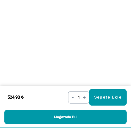
524,90 ₺
–
+
Sepete Ekle
Mağazada Bul