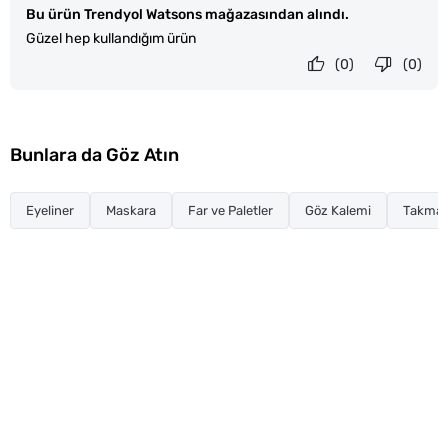
Bu ürün Trendyol Watsons mağazasından alındı.
Güzel hep kullandığım ürün
(0)
(0)
Bunlara da Göz Atın
Eyeliner
Maskara
Far ve Paletler
Göz Kalemi
Takma K