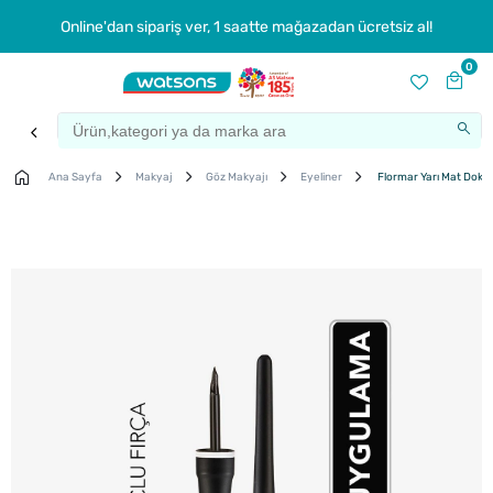
Online'dan sipariş ver, 1 saatte mağazadan ücretsiz al!
0
Ana Sayfa
Makyaj
Göz Makyajı
Eyeliner
Flormar Yarı Mat Dokulu