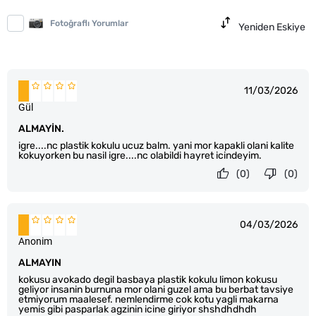
Fotoğraflı Yorumlar
Yeniden Eskiye
11/03/2026
Gül
ALMAYİN.
igre....nc plastik kokulu ucuz balm. yani mor kapakli olani kalite
kokuyorken bu nasil igre....nc olabildi hayret icindeyim.
(0)
(0)
04/03/2026
Anonim
ALMAYIN
kokusu avokado degil basbaya plastik kokulu limon kokusu
geliyor insanin burnuna mor olani guzel ama bu berbat tavsiye
etmiyorum maalesef. nemlendirme cok kotu yagli makarna
yemis gibi pasparlak agzinin icine giriyor shshdhdhdh