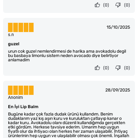
(0)
(0)
15/10/2025
s.n
guzel
urun cok guzel nemlendirmesi de harika ama avokadolu degil
bu basbaya limonlu sistem neden avocado diye belirtiyor
anlamadim
(0)
(0)
28/09/2025
Anonim
En İyi Lip Balm
Bugüne kadar çok fazla dudak ürünü kullandım. Benim
dudaklarım yaz kış aşırı kuru ve kuruluktan çatlayıp kanar o
kadar kuru. Avokadolu olanı düzenli kullandığımda gerçekten
etki gördüm. Herkese tavsiye ederim. Umarım hep uygun
fiyatlı olur da ihtiyacı olan herkes her zaman ulaşabilir. İhtiyaç
ürünlerinin hep uygun ve ulaşılabilir olması çok önemli. İnşallah