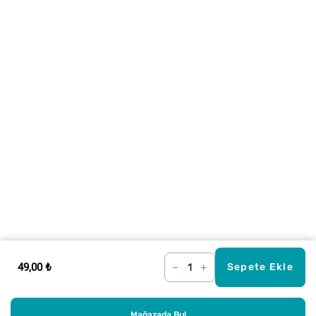
49,00 ₺
–
+
Sepete Ekle
Mağazada Bul