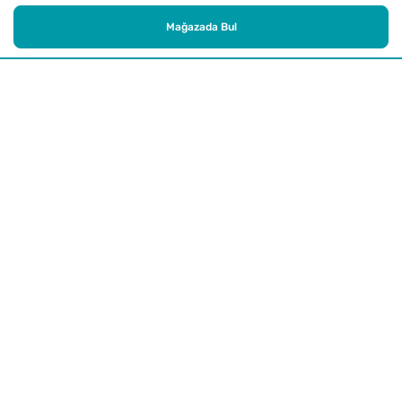
Mağazada Bul
Alışveriş
Kurumsal
Watsons Club
Yardım