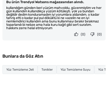
Bu ürün Trendyol Watsons mağazasından alındı.
kullandığım günden beri yüzüm mahvoldu. güvenmiştim ve her
gün kullandım kullandıkça yüzüm kötüleşti. yok ya bundan
değildir dedim konduramadım iyi yorumlara aldandım. o kadar
tahriş etti o kadar pul pul döküktü ki ne vazelin ne en iyi
nemlemdirici kullandım ama bunu kullanmayı bırakır bırakmaz
toparlandı bi nebze ama hala kuru kağıt gibi sert suratım.
hakkımı zerre helal etmiyorum
(0)
(0)
Bunlara da Göz Atın
Yüz Temizleme Jeli
Tonikler
Yüz Temizleme Suyu
Yüz T