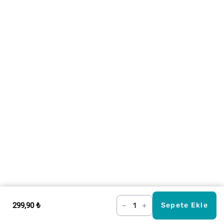
299,90 ₺
–
+
Sepete Ekle