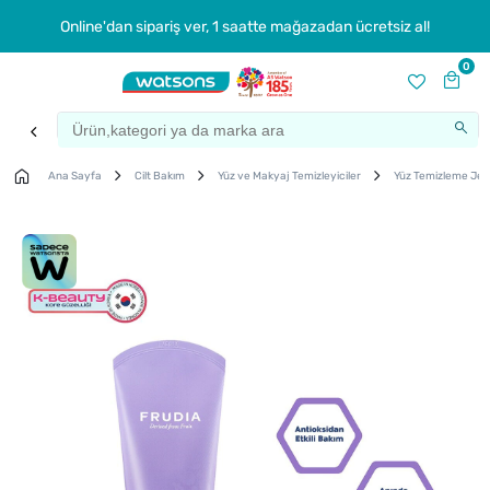
Online'dan sipariş ver, 1 saatte mağazadan ücretsiz al!
0
Ana Sayfa
Cilt Bakım
Yüz ve Makyaj Temizleyiciler
Yüz Temizleme Jeli