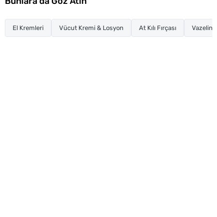
Bunlara da Göz Atın
El Kremleri
Vücut Kremi & Losyon
At Kılı Fırçası
Vazelin