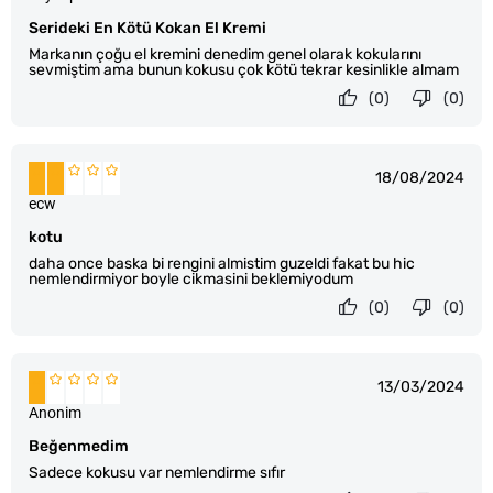
Serideki En Kötü Kokan El Kremi
Markanın çoğu el kremini denedim genel olarak kokularını
sevmiştim ama bunun kokusu çok kötü tekrar kesinlikle almam
(0)
(0)
18/08/2024
ecw
kotu
daha once baska bi rengini almistim guzeldi fakat bu hic
nemlendirmiyor boyle cikmasini beklemiyodum
(0)
(0)
13/03/2024
Anonim
Beğenmedim
Sadece kokusu var nemlendirme sıfır