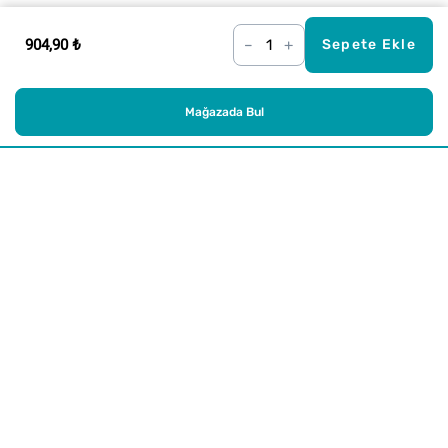
904,90 ₺
–
+
Sepete Ekle
Mağazada Bul
Alışveriş
Kurumsal
Watsons Club