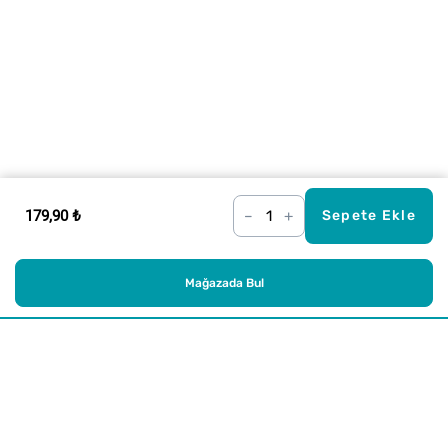
179,90 ₺
–
+
Sepete Ekle
Mağazada Bul