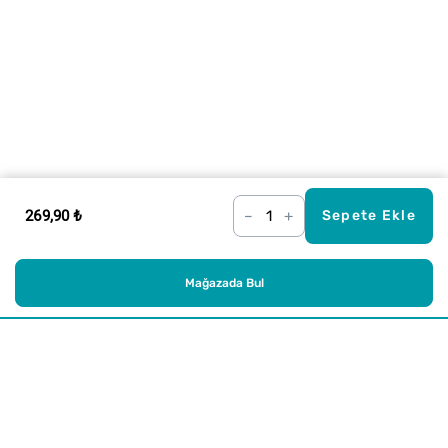
269,90 ₺
–
+
Sepete Ekle
Mağazada Bul