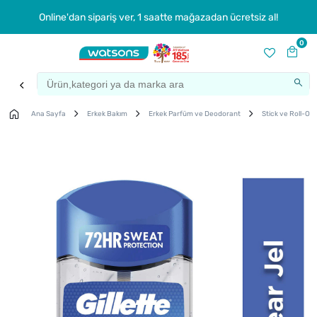
Online'dan sipariş ver, 1 saatte mağazadan ücretsiz al!
0
Ana Sayfa
Erkek Bakım
Erkek Parfüm ve Deodorant
Stick ve Roll-On