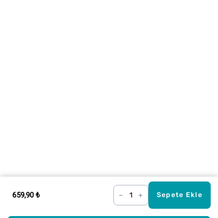
659,90 ₺
–
+
Sepete Ekle