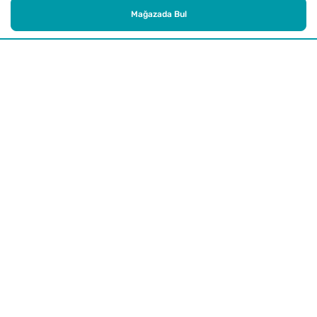
Mağazada Bul
Alışveriş
Kurumsal
Watsons Club
Yardım