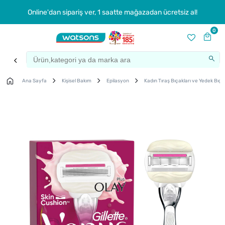
Online'dan sipariş ver, 1 saatte mağazadan ücretsiz al!
0
Ana Sayfa
Kişisel Bakım
Epilasyon
Kadın Tıraş Bıçakları ve Yedek Bıça