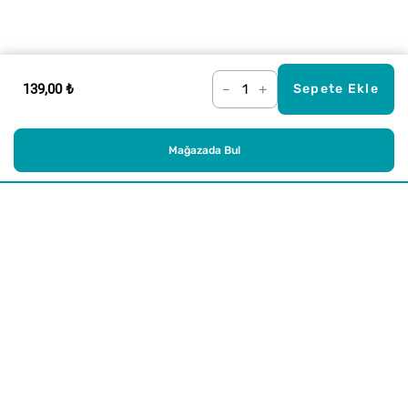
139,00 ₺
–
+
Sepete Ekle
Mağazada Bul
Alışveriş
Kurumsal