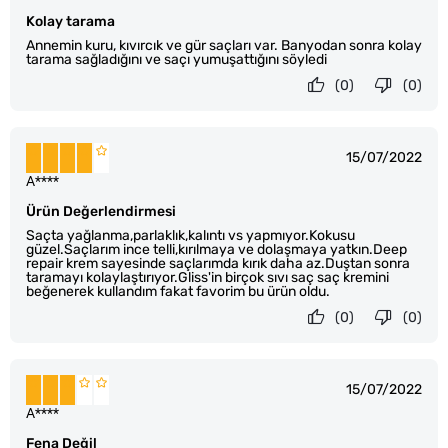
Kolay tarama
Annemin kuru, kıvırcık ve gür saçları var. Banyodan sonra kolay
tarama sağladığını ve saçı yumuşattığını söyledi
(0)
(0)
15/07/2022
A****
Ürün Değerlendirmesi
Saçta yağlanma,parlaklık,kalıntı vs yapmıyor.Kokusu
güzel.Saçlarım ince telli,kırılmaya ve dolaşmaya yatkın.Deep
repair krem sayesinde saçlarımda kırık daha az.Duştan sonra
taramayı kolaylaştırıyor.Gliss'in birçok sıvı saç saç kremini
beğenerek kullandım fakat favorim bu ürün oldu.
(0)
(0)
15/07/2022
A****
Fena Değil