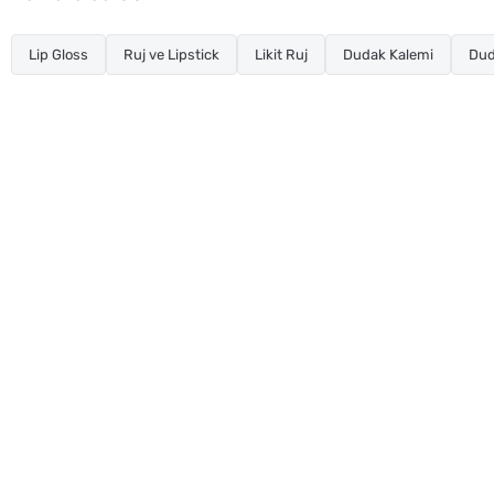
Lip Gloss
Ruj ve Lipstick
Likit Ruj
Dudak Kalemi
Dud