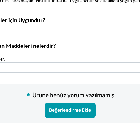
hissi bırakmayan tekstürü ile kat kat uygulanabilir ve dudaklara yoğun parla
ler için Uygundur?
en Maddeleri nelerdir?
er.
Ürüne henüz yorum yazılmamış
Değerlendirme Ekle