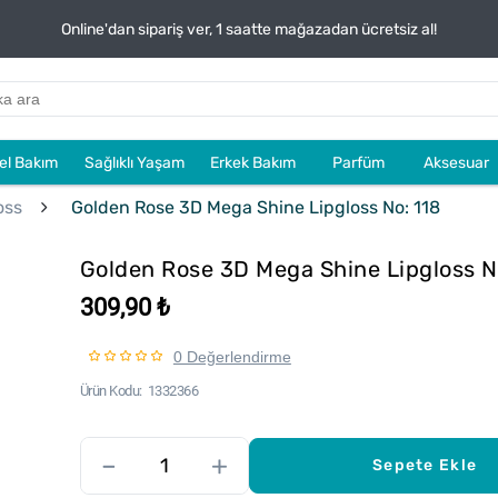
Online'dan sipariş ver, 1 saatte mağazadan ücretsiz al!
sel Bakım
Sağlıklı Yaşam
Erkek Bakım
Parfüm
Aksesuar
oss
Golden Rose 3D Mega Shine Lipgloss No: 118
Golden Rose 3D Mega Shine Lipgloss N
309,90 ₺
0 Değerlendirme
Ürün Kodu
1332366
–
+
Sepete Ekle