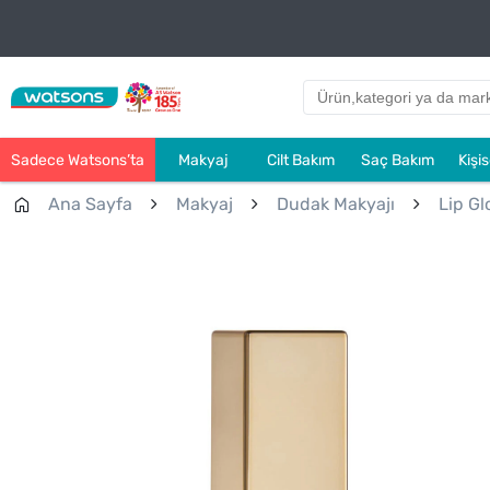
Sadece Watsons’ta
Makyaj
Cilt Bakım
Saç Bakım
Kişi
Ana Sayfa
Makyaj
Dudak Makyajı
Lip Gl