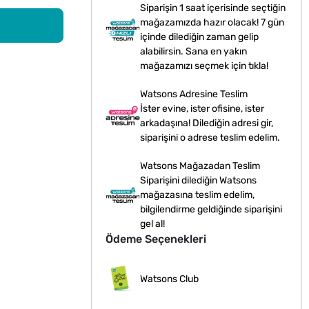
Siparişin 1 saat içerisinde seçtiğin
mağazamızda hazır olacak! 7 gün
içinde dilediğin zaman gelip
alabilirsin. Sana en yakın
mağazamızı seçmek için tıkla!
Watsons Adresine Teslim
İster evine, ister ofisine, ister
arkadaşına! Dilediğin adresi gir,
siparişini o adrese teslim edelim.
Watsons Mağazadan Teslim
Siparişini dilediğin Watsons
mağazasına teslim edelim,
bilgilendirme geldiğinde siparişini
gel al!
Ödeme Seçenekleri
Watsons Club