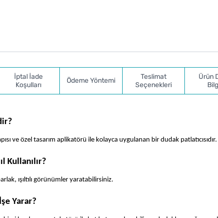
İptal İade
Teslimat
Ürün 
Ödeme Yöntemi
Koşulları
Seçenekleri
Bilg
ir?
sı ve özel tasarım aplikatörü ile kolayca uygulanan bir dudak patlatıcısıdır.
 Kullanılır?
lak, ışıltılı görünümler yaratabilirsiniz.
şe Yarar?