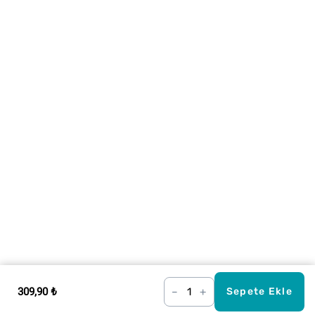
309,90 ₺
–
+
Sepete Ekle