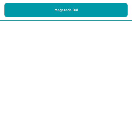
Mağazada Bul
Alışveriş
Kurumsal
Watsons Club
Yardım