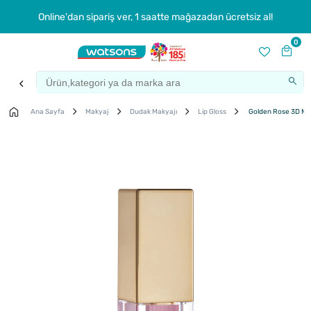
Online'dan sipariş ver, 1 saatte mağazadan ücretsiz al!
0
Ana Sayfa
Makyaj
Dudak Makyajı
Lip Gloss
Golden Rose 3D Meg