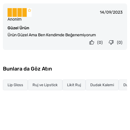
14/09/2023
Anonim
Güzel Ürün
Ürün Güzel Ama Ben Kendimde Beğenemiyorum
(0)
(0)
Bunlara da Göz Atın
Lip Gloss
Ruj ve Lipstick
Likit Ruj
Dudak Kalemi
Dud