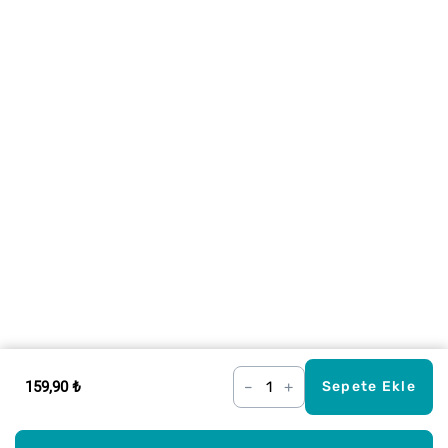
159,90 ₺
–
+
Sepete Ekle