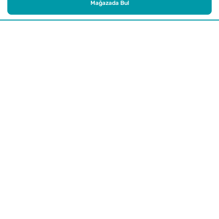
Mağazada Bul
Alışveriş
Kurumsal
Watsons Club
Yardım
Yasal