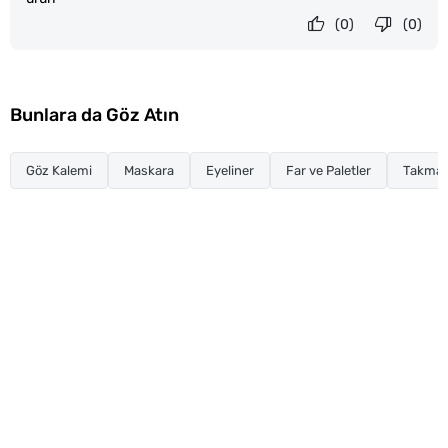
(0)
(0)
Bunlara da Göz Atın
Göz Kalemi
Maskara
Eyeliner
Far ve Paletler
Takma K