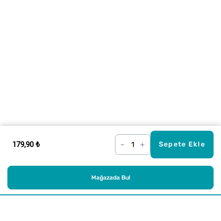
179,90 ₺
–
+
Sepete Ekle
Mağazada Bul