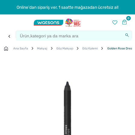
Online'dan sipariş ver, 1 saatte mağazadan ücretsiz al!
0
Ana Sayfa
Makyaj
Göz Makyajı
Göz Kalemi
Golden Rose Dream 