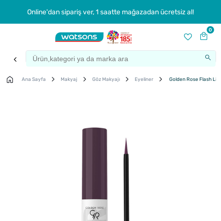
Online'dan sipariş ver, 1 saatte mağazadan ücretsiz al!
0
Ana Sayfa
Makyaj
Göz Makyajı
Eyeliner
Golden Rose Flash Line