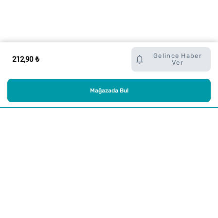
Gelince Haber
212,90 ₺
Ver
Mağazada Bul
Alışveriş
Kurumsal