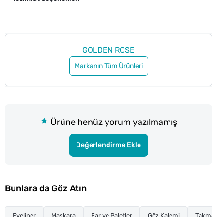
GOLDEN ROSE
Markanın Tüm Ürünleri
Ürüne henüz yorum yazılmamış
Değerlendirme Ekle
Bunlara da Göz Atın
Eyeliner
Maskara
Far ve Paletler
Göz Kalemi
Takma K