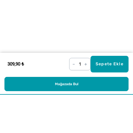
309,90 ₺
–
+
Sepete Ekle
Mağazada Bul