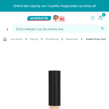
Online'dan sipariş ver, 1 saatte mağazadan ücretsiz al!
0
Ana Sayfa
Makyaj
Yüz Makyajı
Kapatıcılar
Golden Rose Just Tou