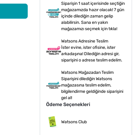
Siparişin 1 saat içerisinde seçtiğin
mağazamızda hazır olacak! 7 gün
içinde dilediğin zaman gelip
alabilirsin. Sana en yakın
mağazamızı seçmek için tıkla!
Watsons Adresine Teslim
İster evine, ister ofisine, ister
arkadaşına! Dilediğin adresi gir,
siparişini o adrese teslim edelim.
Watsons Mağazadan Teslim
Siparişini dilediğin Watsons
mağazasına teslim edelim,
bilgilendirme geldiğinde siparişini
gel al!
Ödeme Seçenekleri
Watsons Club