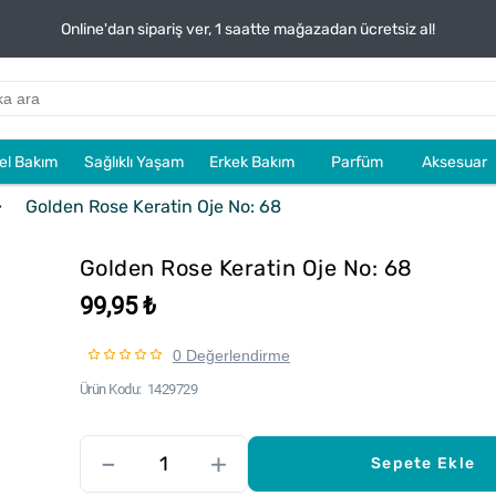
Online'dan sipariş ver, 1 saatte mağazadan ücretsiz al!
sel Bakım
Sağlıklı Yaşam
Erkek Bakım
Parfüm
Aksesuar
Golden Rose Keratin Oje No: 68
Golden Rose Keratin Oje No: 68
99,95 ₺
0 Değerlendirme
Ürün Kodu
1429729
–
+
Sepete Ekle