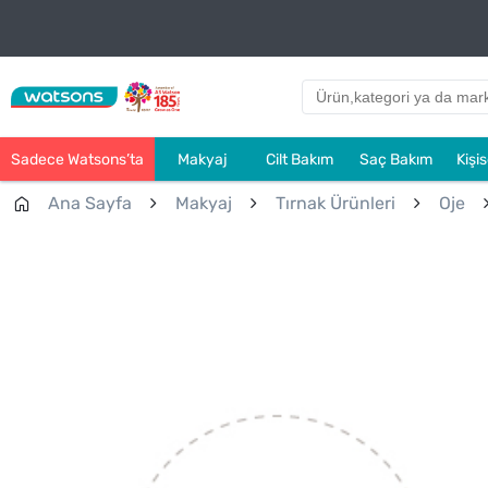
Sadece Watsons’ta
Makyaj
Cilt Bakım
Saç Bakım
Kişi
Ana Sayfa
Makyaj
Tırnak Ürünleri
Oje