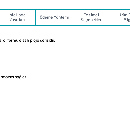
İptal İade
Teslimat
Ürün 
Ödeme Yöntemi
Koşulları
Seçenekleri
Bilg
ıcı formüle sahip oje serisidir.
atmanızı sağlar.