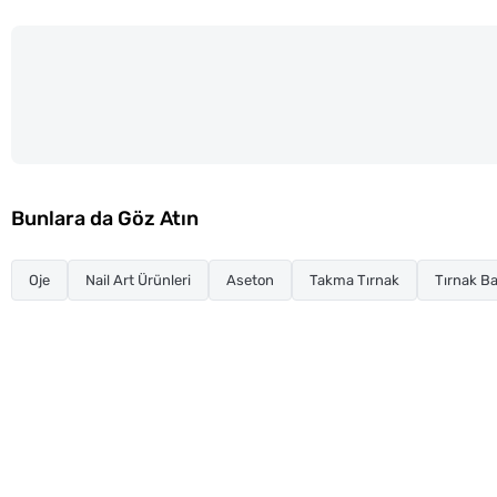
Bunlara da Göz Atın
Oje
Nail Art Ürünleri
Aseton
Takma Tırnak
Tırnak Ba