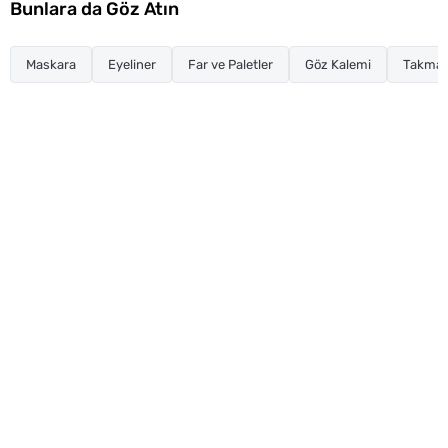
Bunlara da Göz Atın
Maskara
Eyeliner
Far ve Paletler
Göz Kalemi
Takma K