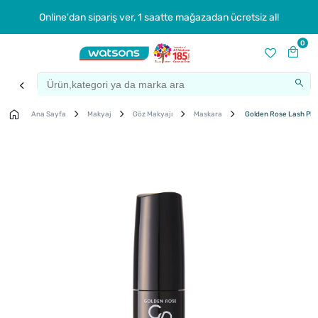
Online'dan sipariş ver, 1 saatte mağazadan ücretsiz al!
0
Ana Sayfa
Makyaj
Göz Makyajı
Maskara
Golden Rose Lash Plu