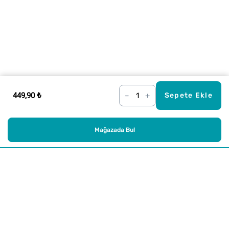
449,90 ₺
–
+
Sepete Ekle
Mağazada Bul