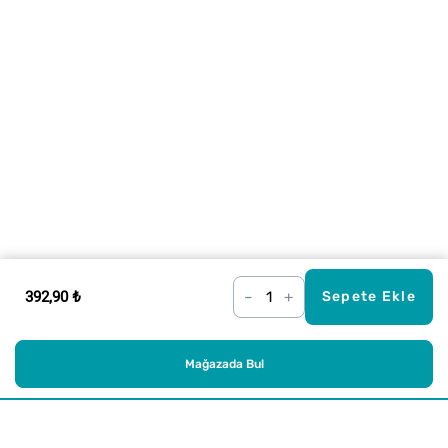
392,90 ₺
–
+
Sepete Ekle
Mağazada Bul