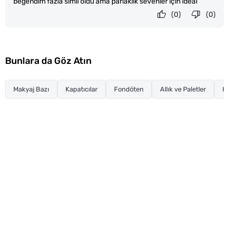
beğendim fazla simli oldu ama parlaklık sevenler için ideal
(0)
(0)
Bunlara da Göz Atın
Makyaj Bazı
Kapatıcılar
Fondöten
Allık ve Paletler
Hi