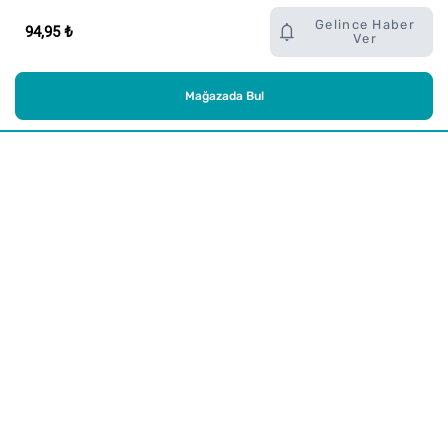
Gelince Haber
94,95 ₺
Ver
Mağazada Bul
Alışveriş
Kurumsal
Watsons Club