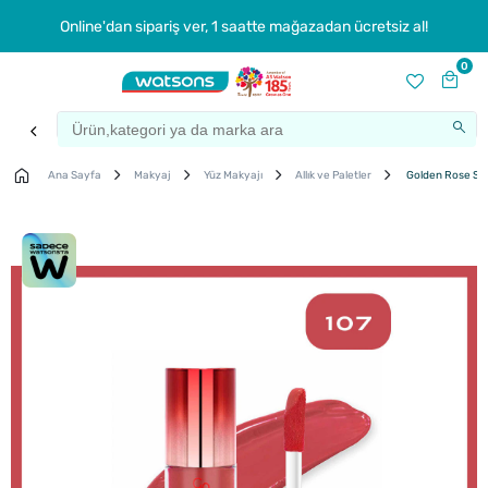
Online'dan sipariş ver, 1 saatte mağazadan ücretsiz al!
0
Ana Sayfa
Makyaj
Yüz Makyajı
Allık ve Paletler
Golden Rose Smar