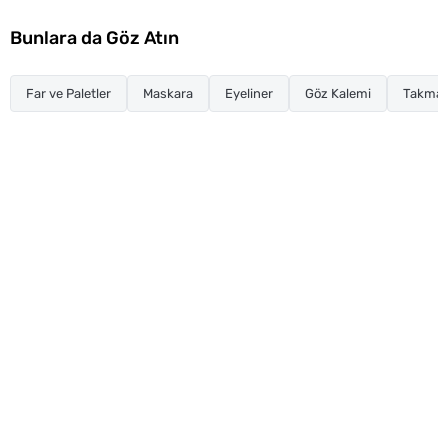
Bunlara da Göz Atın
Far ve Paletler
Maskara
Eyeliner
Göz Kalemi
Takma K