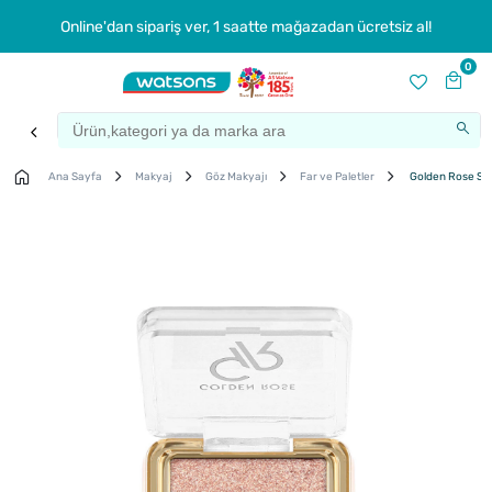
Online'dan sipariş ver, 1 saatte mağazadan ücretsiz al!
0
Ana Sayfa
Makyaj
Göz Makyajı
Far ve Paletler
Golden Rose Spa