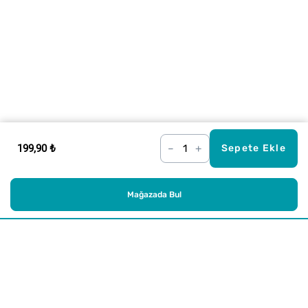
199,90 ₺
–
+
Sepete Ekle
Mağazada Bul