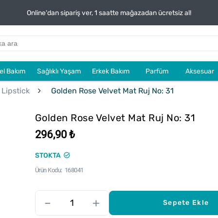
Online'dan sipariş ver, 1 saatte mağazadan ücretsiz al!
sel Bakım
Sağlıklı Yaşam
Erkek Bakım
Parfüm
Aksesuar
 Lipstick
Golden Rose Velvet Mat Ruj No: 31
Golden Rose Velvet Mat Ruj No: 31
296,90 ₺
STOKTA
Ürün Kodu
168041
–
+
Sepete Ekle