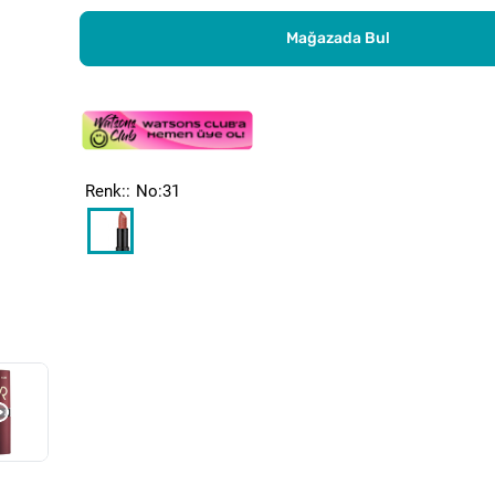
Mağazada Bul
Renk:
No:31