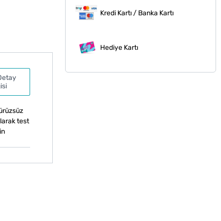
Kredi Kartı / Banka Kartı
Hediye Kartı
Detay
isi
pürüzsüz
larak test
in