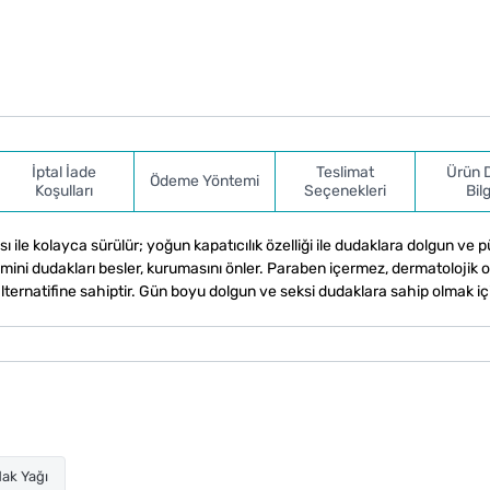
İptal İade
Teslimat
Ürün 
Ödeme Yöntemi
Koşulları
Seçenekleri
Bilg
ile kolayca sürülür; yoğun kapatıcılık özelliği ile dudaklara dolgun ve 
amini dudakları besler, kurumasını önler. Paraben içermez, dermatolojik o
ternatifine sahiptir. Gün boyu dolgun ve seksi dudaklara sahip olmak iç
ak Yağı