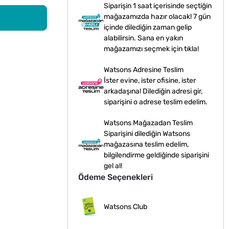
Siparişin 1 saat içerisinde seçtiğin
mağazamızda hazır olacak! 7 gün
içinde dilediğin zaman gelip
alabilirsin. Sana en yakın
mağazamızı seçmek için tıkla!
Watsons Adresine Teslim
İster evine, ister ofisine, ister
arkadaşına! Dilediğin adresi gir,
siparişini o adrese teslim edelim.
Watsons Mağazadan Teslim
Siparişini dilediğin Watsons
mağazasına teslim edelim,
bilgilendirme geldiğinde siparişini
gel al!
Ödeme Seçenekleri
Watsons Club