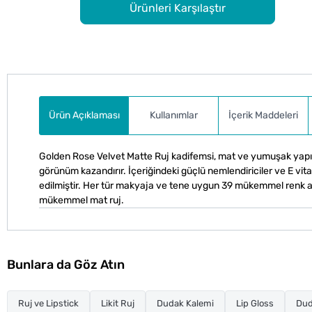
Ürünleri Karşılaştır
Ürün Açıklaması
Kullanımlar
İçerik Maddeleri
Golden Rose Velvet Matte Ruj kadifemsi, mat ve yumuşak yapısı 
görünüm kazandırır. İçeriğindeki güçlü nemlendiriciler ve E vit
edilmiştir. Her tür makyaja ve tene uygun 39 mükemmel renk al
mükemmel mat ruj.
Bunlara da Göz Atın
Ruj ve Lipstick
Likit Ruj
Dudak Kalemi
Lip Gloss
Dud