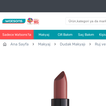
Sadece Watsons’ta
Makyaj
Cilt Bakım
Saç Bakım
Kişi
Ana Sayfa
Makyaj
Dudak Makyajı
Ruj ve