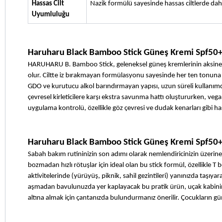
Hassas Cilt 
Nazik formülü sayesinde hassas ciltlerde dahi
Uyumluluğu
Haruharu Black Bamboo Stick Güneş Kremi Spf50+ 
HARUHARU B. Bamboo Stick, geleneksel güneş kremlerinin aksine ta
olur. Ciltte iz bırakmayan formülasyonu sayesinde her ten tonuna uyum
GDO ve kurutucu alkol barındırmayan yapısı, uzun süreli kullanımda
çevresel kirleticilere karşı ekstra savunma hattı oluştururken, vega
uygulama kontrolü, özellikle göz çevresi ve dudak kenarları gibi h
Haruharu Black Bamboo Stick Güneş Kremi Spf50+ 
Sabah bakım rutininizin son adımı olarak nemlendiricinizin üzerine
bozmadan hızlı rötuşlar için ideal olan bu stick formül, özellikle T
aktivitelerinde (yürüyüş, piknik, sahil gezintileri) yanınızda taşıyar
aşmadan bavulunuzda yer kaplayacak bu pratik ürün, uçak kabininde
altına almak için çantanızda bulundurmanız önerilir. Çocukların gü