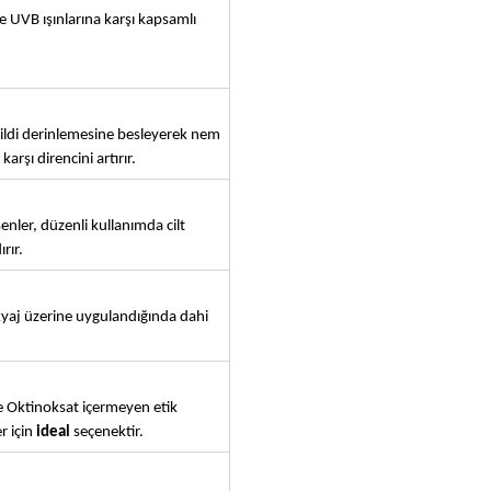
VB ışınlarına karşı kapsamlı 
ldi derinlemesine besleyerek nem 
arşı direncini artırır.
enler, düzenli kullanımda cilt 
rır.
aj üzerine uygulandığında dahi 
 Oktinoksat içermeyen etik 
 için 
ideal
 seçenektir.