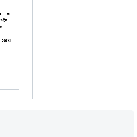
ı her 
ağıt 
m 
 
 baskı 