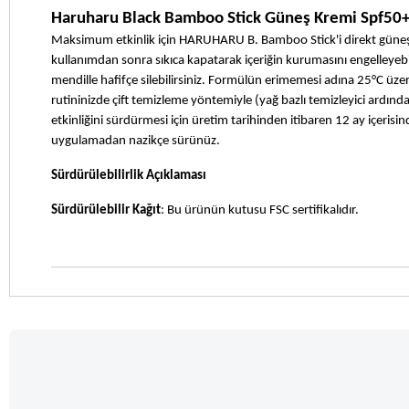
Haruharu Black Bamboo Stick Güneş Kremi Spf50+ 2
Maksimum etkinlik için HARUHARU B. Bamboo Stick'i direkt güneş 
kullanımdan sonra sıkıca kapatarak içeriğin kurumasını engelleyebili
mendille hafifçe silebilirsiniz. Formülün erimemesi adına 25°C üz
rutininizde çift temizleme yöntemiyle (yağ bazlı temizleyici ardın
etkinliğini sürdürmesi için üretim tarihinden itibaren 12 ay içerisind
uygulamadan nazikçe sürünüz.
Sürdürülebilirlik Açıklaması
Sürdürülebilir Kağıt
: Bu ürünün kutusu FSC sertifikalıdır.