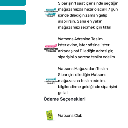
Siparişin 1 saat içerisinde seçtiğin
mağazamızda hazır olacak! 7 gün
içinde dilediğin zaman gelip
alabilirsin. Sana en yakın
mağazamızı seçmek için tıkla!
Watsons Adresine Teslim
İster evine, ister ofisine, ister
arkadaşına! Dilediğin adresi gir,
siparişini o adrese teslim edelim.
Watsons Mağazadan Teslim
Siparişini dilediğin Watsons
mağazasına teslim edelim,
bilgilendirme geldiğinde siparişini
gel al!
Ödeme Seçenekleri
Watsons Club