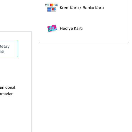
Kredi Kartı / Banka Kartı
Hediye Kartı
Detay
isi
 
in doğal 
akmadan 