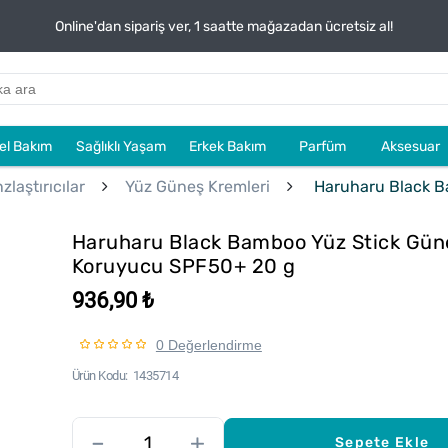
Online'dan sipariş ver, 1 saatte mağazadan ücretsiz al!
sel Bakım
Sağlıklı Yaşam
Erkek Bakım
Parfüm
Aksesuar
laştırıcılar
Yüz Güneş Kremleri
Haruharu Black B
Haruharu Black Bamboo Yüz Stick Gün
Koruyucu SPF50+ 20 g
936,90 ₺
0 Değerlendirme
Ürün Kodu
1435714
–
+
Sepete Ekle