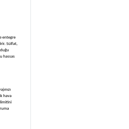
 entegre 
r. Sülfat, 
lduğu 
u hassas 
jınızı 
k hava 
imitini 
oruma 