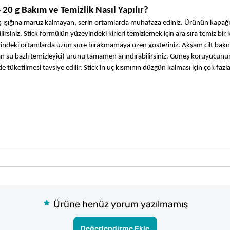
0 g Bakım ve Temizlik Nasıl Yapılır?
ışığına maruz kalmayan, serin ortamlarda muhafaza ediniz. Ürünün kapağın
rsiniz. Stick formülün yüzeyindeki kirleri temizlemek için ara sıra temiz bir k
erindeki ortamlarda uzun süre bırakmamaya özen gösteriniz. Akşam cilt bakı
dan su bazlı temizleyici) ürünü tamamen arındırabilirsiniz. Güneş koruyucunun
e tüketilmesi tavsiye edilir. Stick'in uç kısmının düzgün kalması için çok fazla
Ürüne henüz yorum yazılmamış
Değerlendirme Ekle