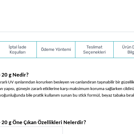
İptal İade
Teslimat
Ürün 
Ödeme Yöntemi
Koşulları
Seçenekleri
Bilg
 20 g Nedir?
lı UV ışınlarından korurken besleyen ve canlandıran taşınabilir bir güzellik
n yapısı, güneşin zararlı etkilerine karşı maksimum koruma sağlarken cildiniz
n yoğunluğunda bile pratik kullanım sunan bu stick formül, beyaz tabaka bır
20 g Öne Çıkan Özellikleri Nelerdir?