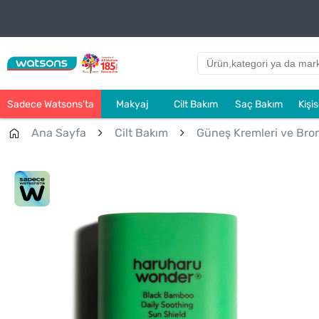
Sadece Watsons’ta
Makyaj
Cilt Bakım
Saç Bakım
Kişi
Ana Sayfa
Cilt Bakım
Güneş Kremleri ve Bronz