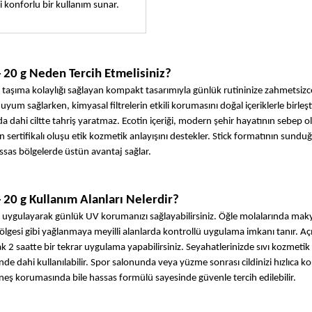
 konforlu bir kullanım sunar.
20 g Neden Tercih Etmelisiniz?
şıma kolaylığı sağlayan kompakt tasarımıyla günlük rutininize zahmetsizce
 sağlarken, kimyasal filtrelerin etkili korumasını doğal içeriklerle birleştiri
 dahi ciltte tahriş yaratmaz. Ecotin içeriği, modern şehir hayatının sebep o
n sertifikalı oluşu etik kozmetik anlayışını destekler. Stick formatının sunduğ
assas bölgelerde üstün avantaj sağlar.
20 g Kullanım Alanları Nelerdir?
 uygulayarak günlük UV korumanızı sağlayabilirsiniz. Öğle molalarında makya
 bölgesi gibi yağlanmaya meyilli alanlarda kontrollü uygulama imkanı tanır. Açı
ak 2 saatte bir tekrar uygulama yapabilirsiniz. Seyahatlerinizde sıvı kozmetik l
 dahi kullanılabilir. Spor salonunda veya yüzme sonrası cildinizi hızlıca k
neş korumasında bile hassas formülü sayesinde güvenle tercih edilebilir.