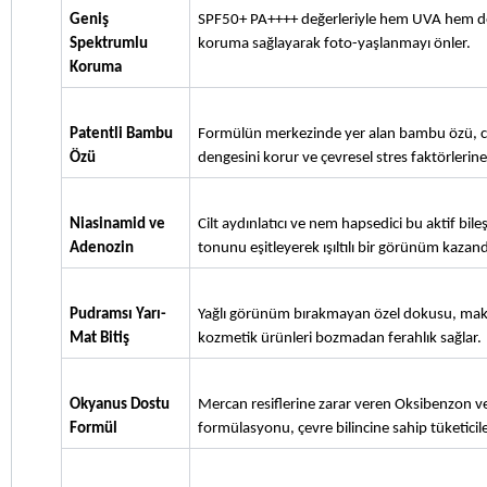
Geniş 
SPF50+ PA++++ değerleriyle hem UVA hem de U
Spektrumlu 
koruma sağlayarak foto-yaşlanmayı önler.
Koruma
Patentli Bambu 
Formülün merkezinde yer alan bambu özü, ci
Özü
dengesini korur ve çevresel stres faktörlerine k
Niasinamid ve 
Cilt aydınlatıcı ve nem hapsedici bu aktif bileş
Adenozin
tonunu eşitleyerek ışıltılı bir görünüm kazandı
Pudramsı Yarı-
Yağlı görünüm bırakmayan özel dokusu, maky
Mat Bitiş
kozmetik ürünleri bozmadan ferahlık sağlar.
Okyanus Dostu 
Mercan resiflerine zarar veren Oksibenzon ve
Formül
formülasyonu, çevre bilincine sahip tüketiciler