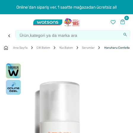
Online'dan sipariş ver, 1 saatte mağazadan ücretsiz al!
0
Ana Sayfa
Cilt Bakım
Yüz Bakım
Serumlar
Haruharu Centella %4