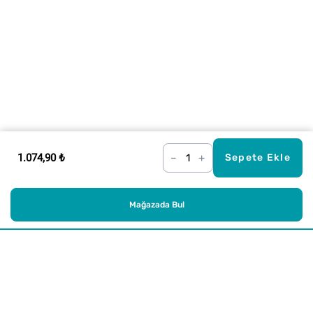
1.074,90 ₺
–
+
Sepete Ekle
Mağazada Bul