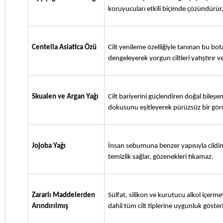
koruyucuları etkili biçimde çözündürür,
Centella Asiatica Özü
Cilt yenileme özelliğiyle tanınan bu bota
dengeleyerek yorgun ciltleri yatıştırır ve
Skualen ve Argan Yağı
Cilt bariyerini güçlendiren doğal bileşenl
dokusunu eşitleyerek pürüzsüz bir gör
Jojoba Yağı
İnsan sebumuna benzer yapısıyla cildi
temizlik sağlar, gözenekleri tıkamaz.
Zararlı Maddelerden 
Sülfat, silikon ve kurutucu alkol içerm
Arındırılmış
dahil tüm cilt tiplerine uygunluk gösteri