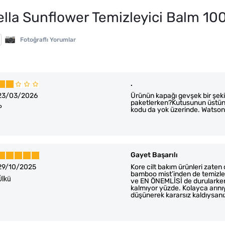
lla Sunflower Temizleyici Balm 10
Fotoğraflı Yorumlar
.
23/03/2026
Ürünün kapağı gevşek bir şeki
paketlerken?Kutusunun üstünd
P
kodu da yok üzerinde. Watso
Gayet Başarılı
29/10/2025
Kore cilt bakım ürünleri zaten
bamboo mist’inden de temizley
Ülkü
ve EN ÖNEMLİSİ de durularken
kalmıyor yüzde. Kolayca arı
düşünerek kararsız kaldıysan