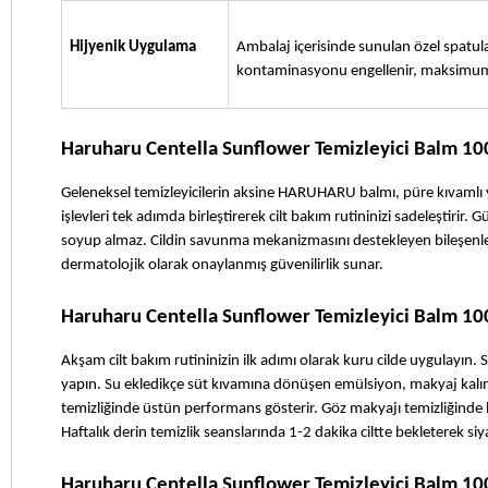
Hijyenik Uygulama
Ambalaj içerisinde sunulan özel spatul
kontaminasyonu engellenir, maksimum 
Haruharu Centella Sunflower Temizleyici Balm 100
Geleneksel temizleyicilerin aksine HARUHARU balmı, püre kıvamlı y
işlevleri tek adımda birleştirerek cilt bakım rutininizi sadeleştirir. G
soyup almaz. Cildin savunma mekanizmasını destekleyen bileşenleriyl
dermatolojik olarak onaylanmış güvenilirlik sunar.
Haruharu Centella Sunflower Temizleyici Balm 100
Akşam cilt bakım rutininizin ilk adımı olarak kuru cilde uygulayın. 
yapın. Su ekledikçe süt kıvamına dönüşen emülsiyon, makyaj kalınt
temizliğinde üstün performans gösterir. Göz makyajı temizliğinde h
Haftalık derin temizlik seanslarında 1-2 dakika ciltte bekleterek si
Haruharu Centella Sunflower Temizleyici Balm 100 