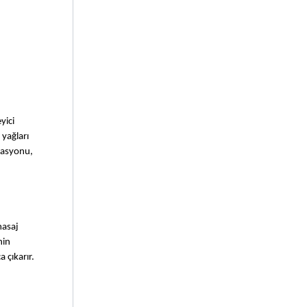
ici 
yağları 
lasyonu, 
asaj 
in 
çıkarır. 