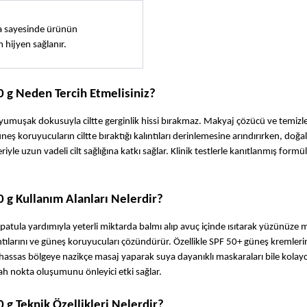
a sayesinde ürünün 
hijyen sağlanır.
 g Neden Tercih Etmelisiniz?
umuşak dokusuyla ciltte gerginlik hissi bırakmaz. Makyaj çözücü ve temizley
üneş koruyucuların ciltte bıraktığı kalıntıları derinlemesine arındırırken, doğal 
e uzun vadeli cilt sağlığına katkı sağlar. Klinik testlerle kanıtlanmış formü
 g Kullanım Alanları Nelerdir?
Spatula yardımıyla yeterli miktarda balmı alıp avuç içinde ısıtarak yüzünüze m
ılarını ve güneş koruyucuları çözündürür. Özellikle SPF 50+ güneş kremlerin
assas bölgeye nazikçe masaj yaparak suya dayanıklı maskaraları bile kolayca 
yah nokta oluşumunu önleyici etki sağlar.
g Teknik Özellikleri Nelerdir?