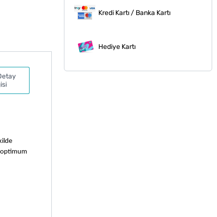
Kredi Kartı / Banka Kartı
Hediye Kartı
Detay
isi
ilde 
i optimum 