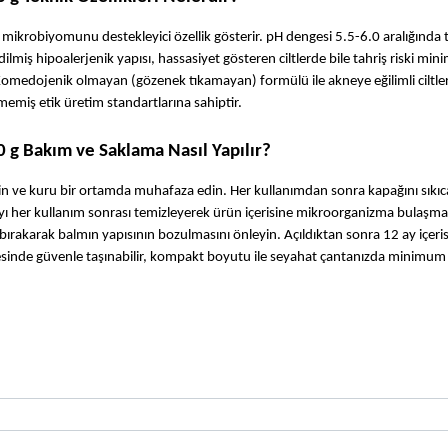
 mikrobiyomunu destekleyici özellik gösterir. pH dengesi 5.5-6.0 aralığında t
ilmiş hipoalerjenik yapısı, hassasiyet gösteren ciltlerde bile tahriş riski min
. Komedojenik olmayan (gözenek tıkamayan) formülü ile akneye eğilimli ciltler
lmemiş etik üretim standartlarına sahiptir.
 g Bakım ve Saklama Nasıl Yapılır?
n ve kuru bir ortamda muhafaza edin. Her kullanımdan sonra kapağını sıkıca
ı her kullanım sonrası temizleyerek ürün içerisine mikroorganizma bulaşmas
bırakarak balmın yapısının bozulmasını önleyin. Açıldıktan sonra 12 ay içeris
ayesinde güvenle taşınabilir, kompakt boyutu ile seyahat çantanızda minimum 