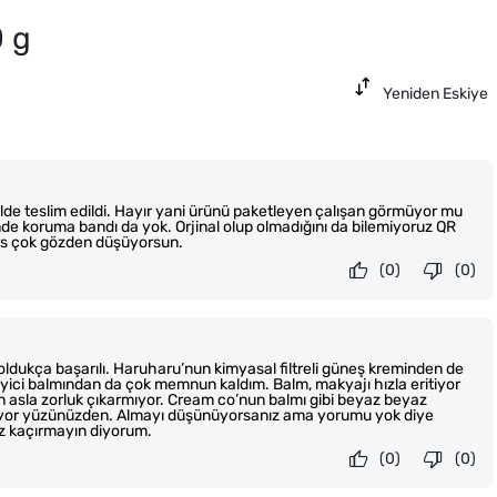
0 g
Yeniden Eskiye
lde teslim edildi. Hayır yani ürünü paketleyen çalışan görmüyor mu
e koruma bandı da yok. Orjinal olup olmadığını da bilemiyoruz QR
ns çok gözden düşüyorsun.
(0)
(0)
 oldukça başarılı. Haruharu’nun kimyasal filtreli güneş kreminden de
ici balmından da çok memnun kaldım. Balm, makyajı hızla eritiyor
 asla zorluk çıkarmıyor. Cream co’nun balmı gibi beyaz beyaz
nıyor yüzünüzden. Almayı düşünüyorsanız ama yorumu yok diye
ız kaçırmayın diyorum.
(0)
(0)