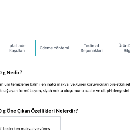
İptal İade
Teslimat
Ürün 
Ödeme Yöntemi
Koşulları
Seçenekleri
Bilg
0 g Nedir?
mium temizleme balmı, en inatçı makyaj ve güneş koruyucuları bile etkili şek
ik sağlayan formülasyon, siyah nokta oluşumunu azaltır ve cilt pH dengesin
 g Öne Çıkan Özellikleri Nelerdir?
ldi beslerken makyaj ve güneş 