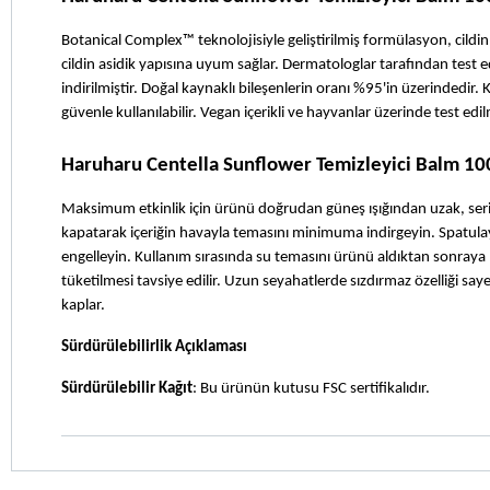
Botanical Complex™ teknolojisiyle geliştirilmiş formülasyon, cildin
cildin asidik yapısına uyum sağlar. Dermatologlar tarafından test ed
indirilmiştir. Doğal kaynaklı bileşenlerin oranı %95'in üzerindedir
güvenle kullanılabilir. Vegan içerikli ve hayvanlar üzerinde test edi
Haruharu Centella Sunflower Temizleyici Balm 100
Maksimum etkinlik için ürünü doğrudan güneş ışığından uzak, seri
kapatarak içeriğin havayla temasını minimuma indirgeyin. Spatulay
engelleyin. Kullanım sırasında su temasını ürünü aldıktan sonraya 
tüketilmesi tavsiye edilir. Uzun seyahatlerde sızdırmaz özelliği s
kaplar.
Sürdürülebilirlik Açıklaması
Sürdürülebilir Kağıt
: Bu ürünün kutusu FSC sertifikalıdır.