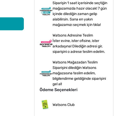
Siparişin 1 saat içerisinde seçtiğin
mağazamızda hazır olacak! 7 gün
içinde dilediğin zaman gelip
alabilirsin. Sana en yakın
mağazamızı seçmek için tıkla!
Watsons Adresine Teslim
İster evine, ister ofisine, ister
arkadaşına! Dilediğin adresi gir,
siparişini o adrese teslim edelim.
Watsons Mağazadan Teslim
Siparişini dilediğin Watsons
mağazasına teslim edelim,
bilgilendirme geldiğinde siparişini
gel al!
Ödeme Seçenekleri
Watsons Club