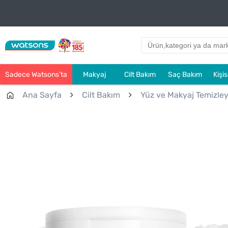
Sadece Watsons’ta
Makyaj
Cilt Bakım
Saç Bakım
Kişi
Ana Sayfa
Cilt Bakım
Yüz ve Makyaj Temizleyi