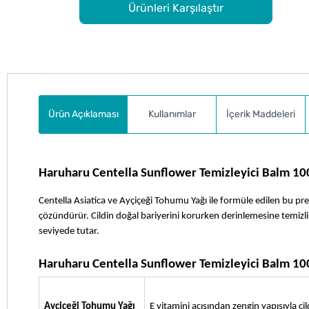
Ürünleri Karşılaştır
Ürün Açıklaması
Kullanımlar
İçerik Maddeleri
Haruharu Centella Sunflower Temizleyici Balm 10
Centella Asiatica ve Ayçiçeği Tohumu Yağı ile formüle edilen bu pre
çözündürür. Cildin doğal bariyerini korurken derinlemesine temizl
seviyede tutar.
Haruharu Centella Sunflower Temizleyici Balm 100
Ayçiçeği Tohumu Yağı
E vitamini açısından zengin yapısıyla ci