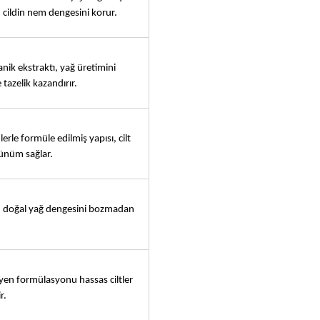
 cildin nem dengesini korur.
nik ekstraktı, yağ üretimini 
 tazelik kazandırır.
erle formüle edilmiş yapısı, cilt 
ünüm sağlar.
n doğal yağ dengesini bozmadan 
eyen formülasyonu hassas ciltler 
r.