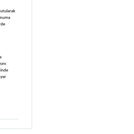
utularak 
imuma 
de 
 
ını 
inde 
yer 