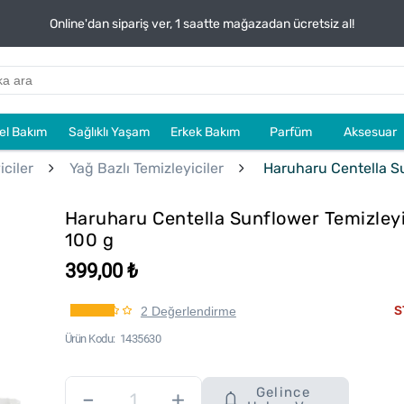
Online'dan sipariş ver, 1 saatte mağazadan ücretsiz al!
sel Bakım
Sağlıklı Yaşam
Erkek Bakım
Parfüm
Aksesuar
ciler
Yağ Bazlı Temizleyiciler
Haruharu Centella Su
Haruharu Centella Sunflower Temizley
100 g
399,00 ₺
S
2 Değerlendirme
Ürün Kodu
1435630
Gelince
–
+