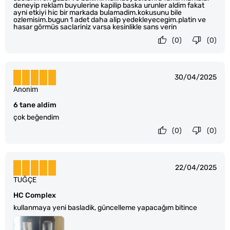
deneyip reklam buyulerine kapilip baska urunler aldim fakat
ayni etkiyi hic bir markada bulamadim.kokusunu bile
ozlemisim.bugun 1 adet daha alip yedekleyecegim.platin ve
hasar görmüs saclariniz varsa kesinlikle sans verin
(0)
(0)
30/04/2025
Anonim
6 tane aldim
çok beğendim
(0)
(0)
22/04/2025
TUĞÇE
HC Complex
kullanmaya yeni basladik, güncelleme yapacağım bitince