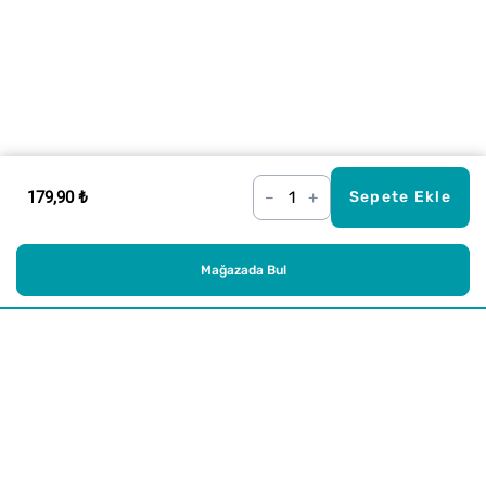
179,90 ₺
–
+
Sepete Ekle
Mağazada Bul
Alışveriş