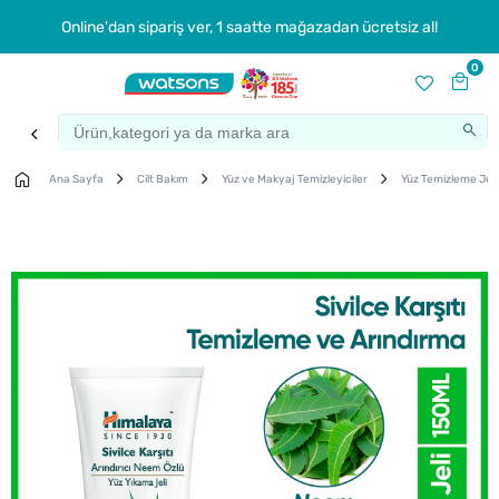
Online'dan sipariş ver, 1 saatte mağazadan ücretsiz al!
0
Ana Sayfa
Cilt Bakım
Yüz ve Makyaj Temizleyiciler
Yüz Temizleme Jeli