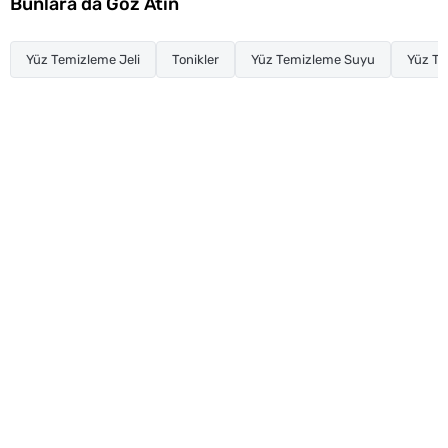
Bunlara da Göz Atın
Yüz Temizleme Jeli
Tonikler
Yüz Temizleme Suyu
Yüz T