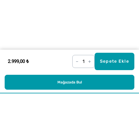
2.999,00 ₺
–
+
Sepete Ekle
Mağazada Bul