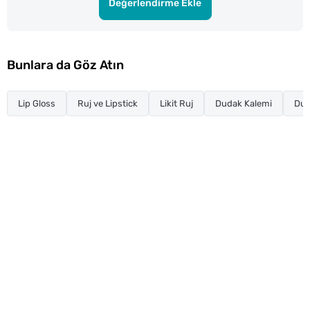
Değerlendirme Ekle
Bunlara da Göz Atın
Lip Gloss
Ruj ve Lipstick
Likit Ruj
Dudak Kalemi
Dud