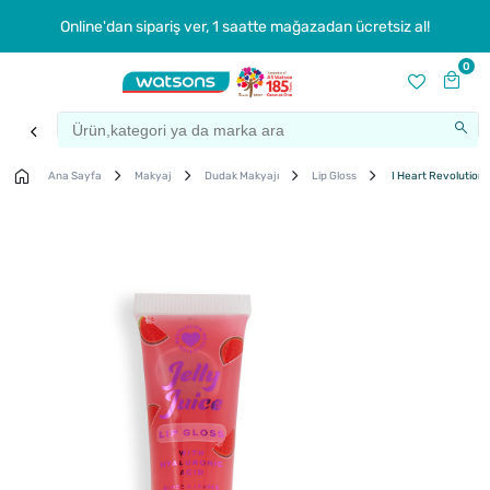
Online'dan sipariş ver, 1 saatte mağazadan ücretsiz al!
0
Ana Sayfa
Makyaj
Dudak Makyajı
Lip Gloss
I Heart Revolution 