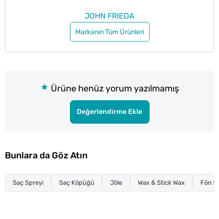
JOHN FRIEDA
Markanın Tüm Ürünleri
Ürüne henüz yorum yazılmamış
Değerlendirme Ekle
Bunlara da Göz Atın
Saç Spreyi
Saç Köpüğü
Jöle
Wax & Stick Wax
Fön S