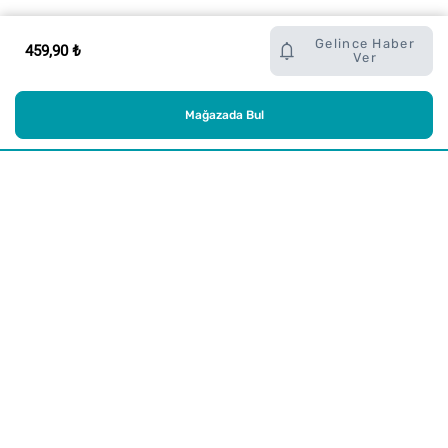
Gelince Haber
459,90 ₺
Ver
Mağazada Bul
Alışveriş
Kurumsal
Watsons Club