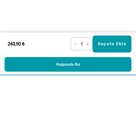
243,90 ₺
–
+
Sepete Ekle
Mağazada Bul
Alışveriş