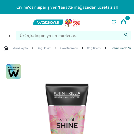
Online'dan sipariş ver, 1 saatte mağazadan ücretsiz al!
0
Ana Sayfa
Saç Bakım
Saç Kremleri
Saç Kremi
John Frieda Vibr