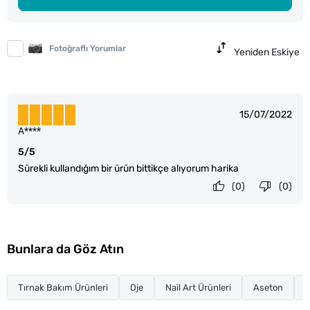
Fotoğraflı Yorumlar
Yeniden Eskiye
15/07/2022
A****
5/5
Sürekli kullandığım bir ürün bittikçe alıyorum harika
(0)
(0)
Bunlara da Göz Atın
Tırnak Bakım Ürünleri
Oje
Nail Art Ürünleri
Aseton
T