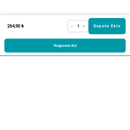
264,90 ₺
–
+
Sepete Ekle
Mağazada Bul
Alışveriş
Kurumsal