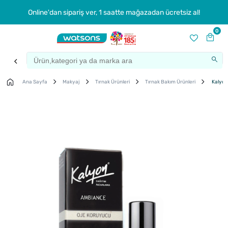
Online'dan sipariş ver, 1 saatte mağazadan ücretsiz al!
0
Ana Sayfa
Makyaj
Tırnak Ürünleri
Tırnak Bakım Ürünleri
Kalyon